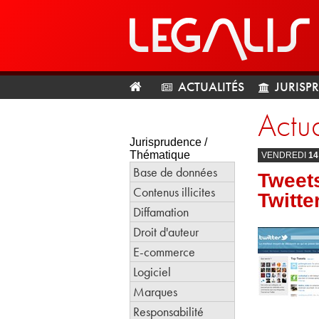
ACTUALITÉS
JURISP
Actua
Jurisprudence /
Thématique
VENDREDI
14
Base de données
Tweets
Contenus illicites
Twitte
Diffamation
Droit d'auteur
E-commerce
Logiciel
Marques
Responsabilité