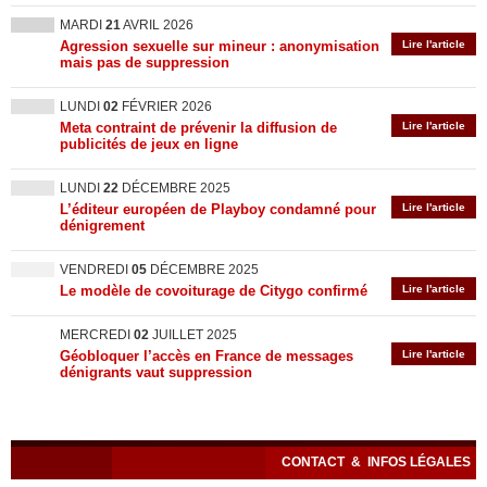
MARDI
21
AVRIL 2026
Agression sexuelle sur mineur : anonymisation
Lire l'article
mais pas de suppression
LUNDI
02
FÉVRIER 2026
Meta contraint de prévenir la diffusion de
Lire l'article
publicités de jeux en ligne
LUNDI
22
DÉCEMBRE 2025
L’éditeur européen de Playboy condamné pour
Lire l'article
dénigrement
VENDREDI
05
DÉCEMBRE 2025
Le modèle de covoiturage de Citygo confirmé
Lire l'article
MERCREDI
02
JUILLET 2025
Géobloquer l’accès en France de messages
Lire l'article
dénigrants vaut suppression
CONTACT
&
INFOS LÉGALES