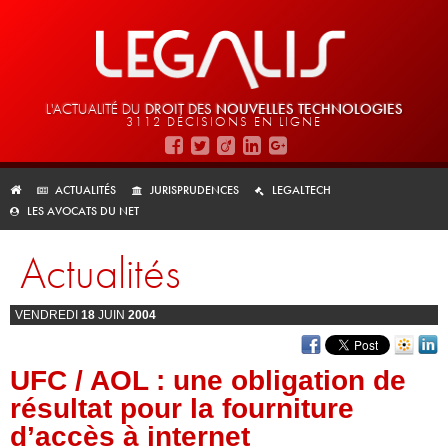
L'ACTUALITÉ DU
DROIT DES
NOUVELLES TECHNOLOGIES
3112 DÉCISIONS EN LIGNE
ACTUALITÉS
JURISPRUDENCES
LEGALTECH
LES AVOCATS DU NET
Actualités
VENDREDI
18
JUIN
2004
UFC / AOL : une obligation de
résultat pour la fourniture
d’accès à internet