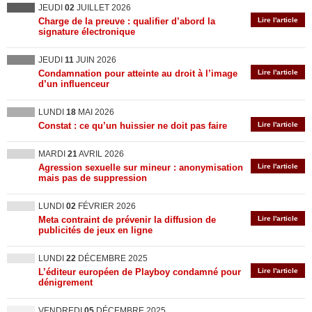
JEUDI
02
JUILLET 2026
Charge de la preuve : qualifier d’abord la
Lire l'article
signature électronique
JEUDI
11
JUIN 2026
Condamnation pour atteinte au droit à l’image
Lire l'article
d’un influenceur
LUNDI
18
MAI 2026
Constat : ce qu’un huissier ne doit pas faire
Lire l'article
MARDI
21
AVRIL 2026
Agression sexuelle sur mineur : anonymisation
Lire l'article
mais pas de suppression
LUNDI
02
FÉVRIER 2026
Meta contraint de prévenir la diffusion de
Lire l'article
publicités de jeux en ligne
LUNDI
22
DÉCEMBRE 2025
L’éditeur européen de Playboy condamné pour
Lire l'article
dénigrement
VENDREDI
05
DÉCEMBRE 2025