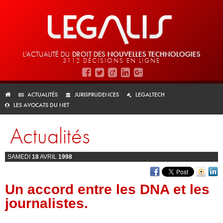
L'ACTUALITÉ DU
DROIT DES
NOUVELLES TECHNOLOGIES
3112 DÉCISIONS EN LIGNE
ACTUALITÉS
JURISPRUDENCES
LEGALTECH
LES AVOCATS DU NET
Actualités
SAMEDI
18
AVRIL
1998
Un accord entre les DNA et les
journalistes.