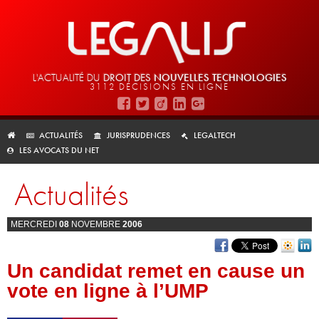
L'ACTUALITÉ DU
DROIT DES
NOUVELLES TECHNOLOGIES
3112 DÉCISIONS EN LIGNE
ACTUALITÉS
JURISPRUDENCES
LEGALTECH
LES AVOCATS DU NET
Actualités
MERCREDI
08
NOVEMBRE
2006
Un candidat remet en cause un
vote en ligne à l’UMP