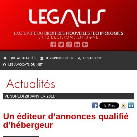
L'ACTUALITÉ DU
DROIT DES
NOUVELLES TECHNOLOGIES
3112 DÉCISIONS EN LIGNE
ACTUALITÉS
JURISPRUDENCES
LEGALTECH
LES AVOCATS DU NET
Actualités
VENDREDI
28
JANVIER
2011
Un éditeur d’annonces qualifié
d’hébergeur