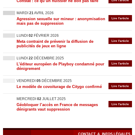
Constat : ce qu’un huissier ne doit pas faire
Lire l'article
MARDI
21
AVRIL 2026
Agression sexuelle sur mineur : anonymisation
Lire l'article
mais pas de suppression
LUNDI
02
FÉVRIER 2026
Meta contraint de prévenir la diffusion de
Lire l'article
publicités de jeux en ligne
LUNDI
22
DÉCEMBRE 2025
L’éditeur européen de Playboy condamné pour
Lire l'article
dénigrement
VENDREDI
05
DÉCEMBRE 2025
Le modèle de covoiturage de Citygo confirmé
Lire l'article
MERCREDI
02
JUILLET 2025
Géobloquer l’accès en France de messages
Lire l'article
dénigrants vaut suppression
CONTACT
&
INFOS LÉGALES