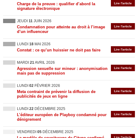
Charge de la preuve : qualifier d’abord la
Lire l'article
signature électronique
JEUDI
11
JUIN 2026
Condamnation pour atteinte au droit à l’image
Lire l'article
d’un influenceur
LUNDI
18
MAI 2026
Constat : ce qu’un huissier ne doit pas faire
Lire l'article
MARDI
21
AVRIL 2026
Agression sexuelle sur mineur : anonymisation
Lire l'article
mais pas de suppression
LUNDI
02
FÉVRIER 2026
Meta contraint de prévenir la diffusion de
Lire l'article
publicités de jeux en ligne
LUNDI
22
DÉCEMBRE 2025
L’éditeur européen de Playboy condamné pour
Lire l'article
dénigrement
VENDREDI
05
DÉCEMBRE 2025
Le modèle de covoiturage de Citygo confirmé
Lire l'article