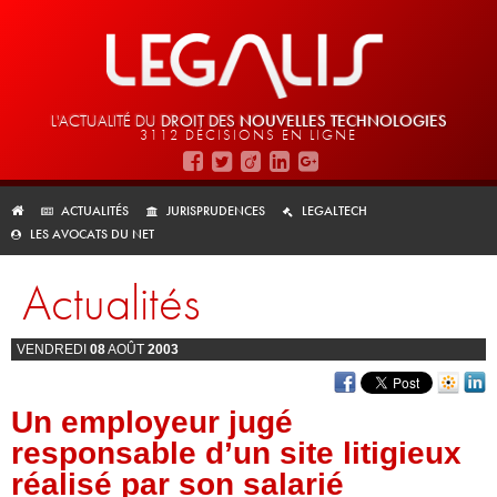
L'ACTUALITÉ DU
DROIT DES
NOUVELLES TECHNOLOGIES
3112 DÉCISIONS EN LIGNE
ACTUALITÉS
JURISPRUDENCES
LEGALTECH
LES AVOCATS DU NET
Actualités
VENDREDI
08
AOÛT
2003
Un employeur jugé
responsable d’un site litigieux
réalisé par son salarié