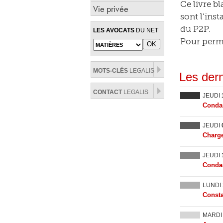
Ce livre b
Vie privée
sont l’ins
du P2P.
LES AVOCATS
DU NET
Pour perme
MOTS-CLÉS
LEGALIS
Les dern
CONTACT
LEGALIS
JEUDI
Condam
JEUDI
Charge
JEUDI
Condam
LUNDI
Consta
MARD