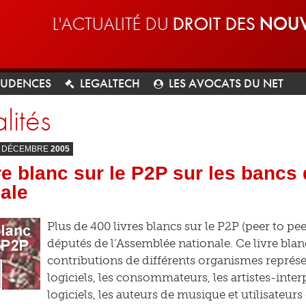
L'ACTUALITÉ DU
DROIT DES
NOUV
RUDENCES
LEGALTECH
LES AVOCATS DU NET
lités
DÉCEMBRE
2005
re blanc sur le P2P sur les bancs
ale
Plus de 400 livres blancs sur le P2P (peer to pee
députés de l’Assemblée nationale. Ce livre blan
contributions de différents organismes représen
logiciels, les consommateurs, les artistes-interp
logiciels, les auteurs de musique et utilisateurs 