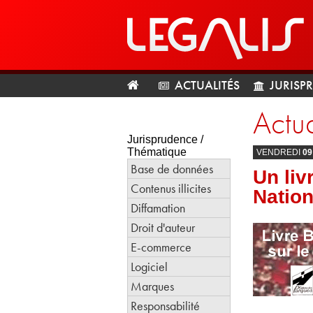
ACTUALITÉS
JURISP
Actua
Jurisprudence /
Thématique
VENDREDI
09
Base de données
Un liv
Contenus illicites
Nation
Diffamation
Droit d'auteur
E-commerce
Logiciel
Marques
Responsabilité