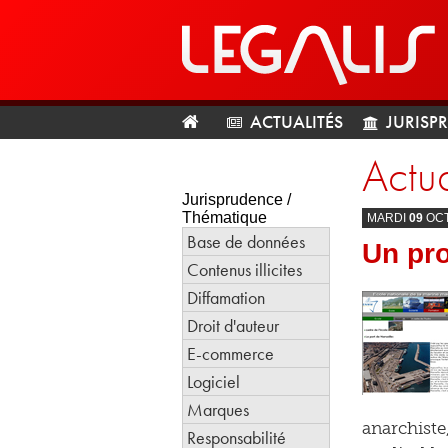
ACTUALITÉS
JURISP
Actua
Jurisprudence /
Thématique
MARDI
09
OC
Base de données
Un pro
Contenus illicites
Diffamation
Droit d'auteur
E-commerce
Logiciel
Marques
anarchiste
Responsabilité