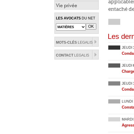
applicable
Vie privée
entaché de 
LES AVOCATS
DU NET
Les dern
MOTS-CLÉS
LEGALIS
JEUDI
Condam
CONTACT
LEGALIS
JEUDI
Charge
JEUDI
Condam
LUNDI
Consta
MARD
Agress