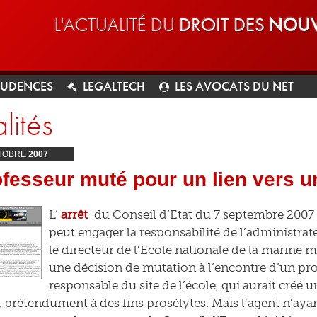
L'ACTUALITÉ DU
DROIT DES
NOUV
RUDENCES
LEGALTECH
LES AVOCATS DU NET
lités
TOBRE
2007
fesseur muté pour un lien vers un
L’
arrêt
du Conseil d’Etat du 7 septembre 2007 r
peut engager la responsabilité de l’administrateu
le directeur de l’Ecole nationale de la marine 
une décision de mutation à l’encontre d’un pro
responsable du site de l’école, qui aurait créé un
, prétendument à des fins prosélytes. Mais l’agent n’ayan