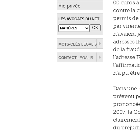
00 euros à 
Vie privée
contre la 
permis de 
LES AVOCATS
DU NET
par vireme
n’avaient 
adresses I
MOTS-CLÉS
LEGALIS
de la fraud
l’adresse I
CONTACT
LEGALIS
l’affirmati
n’a pu être
Dans une
prévenu po
prononcée 
2007, la Co
clairement 
du préjudi