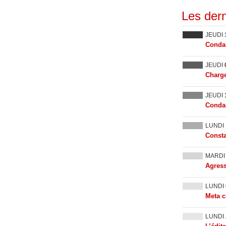
Les dern
JEUDI
Condam
JEUDI
Charge
JEUDI
Condam
LUNDI
Consta
MARD
Agress
LUNDI
Meta c
LUNDI