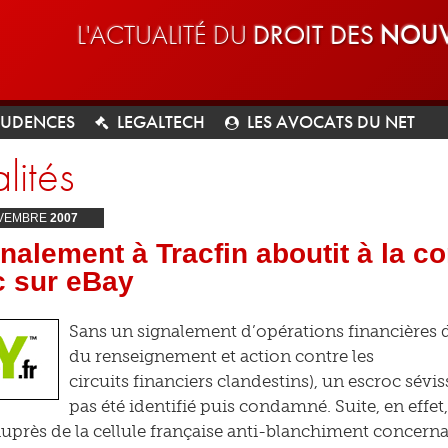
L'ACTUALITÉ DU
DROIT DES
NOUV
RUDENCES
LEGALTECH
LES AVOCATS DU NET
lités
VEMBRE
2007
nalement à Tracfin aboutit à la 
c sur eBay
Sans un signalement d’opérations financières 
du renseignement et action contre les
circuits financiers clandestins), un escroc sévi
pas été identifié puis condamné. Suite, en effet
auprès de la cellule française anti-blanchiment concern