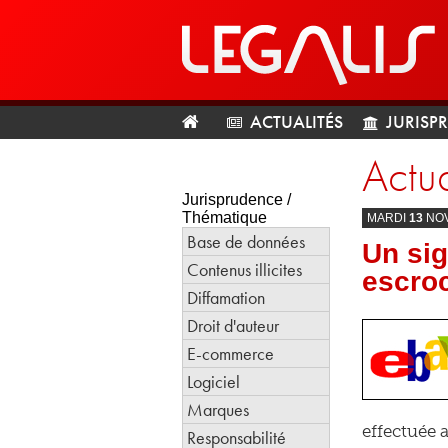
ACTUALITÉS
JURISP
Actua
Jurisprudence /
Thématique
MARDI
13
NO
Base de données
Un sig
Contenus illicites
escro
Diffamation
Droit d'auteur
E-commerce
Logiciel
Marques
effectuée 
Responsabilité