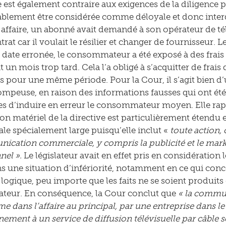
est également contraire aux exigences de la diligence p
ablement être considérée comme déloyale et donc interd
 affaire, un abonné avait demandé à son opérateur de télé
rat car il voulait le résilier et changer de fournisseur. 
 date erronée, le consommateur a été exposé à des frais s
t un mois trop tard. Cela l’a obligé à s’acquitter de fr
es pour une même période. Pour la Cour, il s’agit bien 
ompeuse, en raison des informations fausses qui ont ét
es d’induire en erreur le consommateur moyen. Elle ra
ion matériel de la directive est particulièrement étendu 
e spécialement large puisqu’elle inclut «
toute action,
cation commerciale, y compris la publicité et le marke
nel ».
Le législateur avait en effet pris en considération
s une situation d’infériorité, notamment en ce qui conc
 logique, peu importe que les faits ne se soient produits
eur. En conséquence, la Cour conclut que
« la commu
me dans l’affaire au principal, par une entreprise dans l
ement à un service de diffusion télévisuelle par câble so