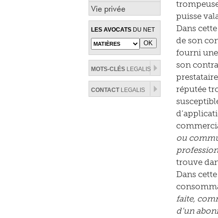
trompeuse 
Vie privée
puisse val
Dans cette
LES AVOCATS
DU NET
de son cont
fourni une
son contra
MOTS-CLÉS
LEGALIS
prestatair
réputée tr
CONTACT
LEGALIS
susceptibl
d’applicat
commercial
ou communi
profession
trouve dan
Dans cette
consommat
faite, com
d’un abonn