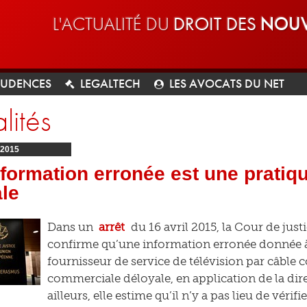
L'ACTUALITÉ DU
DROIT DES
NOUV
RUDENCES
LEGALTECH
LES AVOCATS DU NET
lités
2015
formation erronée est une prati
le
Dans un
arrêt
du 16 avril 2015, la Cour de jus
confirme qu’une information erronée donnée 
fournisseur de service de télévision par câble
commerciale déloyale, en application de la dire
ailleurs, elle estime qu’il n’y a pas lieu de vérifi