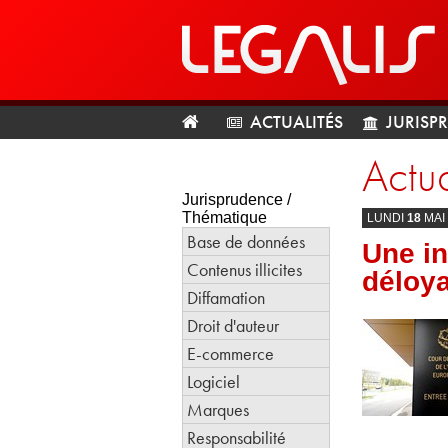
ACTUALITÉS
JURISP
Actua
Jurisprudence /
Thématique
LUNDI
18
MAI
Base de données
Une in
Contenus illicites
déloya
Diffamation
Droit d'auteur
E-commerce
Logiciel
Marques
Responsabilité