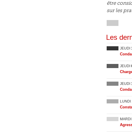
être consi
sur les pr
Les dern
JEUDI
Condam
JEUDI
Charge
JEUDI
Condam
LUNDI
Consta
MARD
Agress