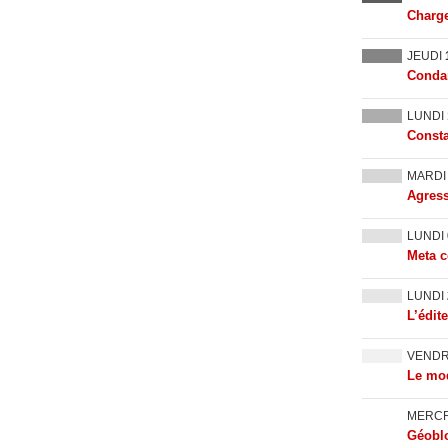
Charge
JEUDI
Condam
LUNDI
Consta
MARD
Agress
LUNDI
Meta c
LUNDI
L’édit
VEND
Le mod
MERC
Géoblo