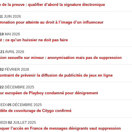
 de la preuve : qualifier d’abord la signature électronique
11
JUIN 2026
nation pour atteinte au droit à l’image d’un influenceur
18
MAI 2026
t : ce qu’un huissier ne doit pas faire
I
21
AVRIL 2026
ion sexuelle sur mineur : anonymisation mais pas de suppression
02
FÉVRIER 2026
ontraint de prévenir la diffusion de publicités de jeux en ligne
22
DÉCEMBRE 2025
eur européen de Playboy condamné pour dénigrement
REDI
05
DÉCEMBRE 2025
èle de covoiturage de Citygo confirmé
REDI
02
JUILLET 2025
quer l’accès en France de messages dénigrants vaut suppression