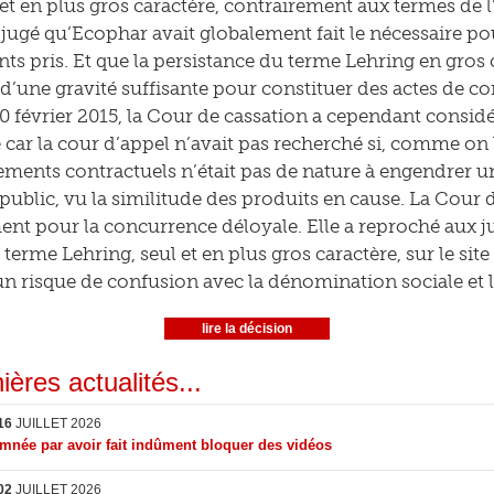
et en plus gros caractère, contrairement aux termes de l
t jugé qu’Ecophar avait globalement fait le nécessaire p
s pris. Et que la persistance du terme Lehring en gros c
s d’une gravité suffisante pour constituer des actes de 
0 février 2015, la Cour de cassation a cependant consid
e car la cour d’appel n’avait pas recherché si, comme on
ments contractuels n’était pas de nature à engendrer u
u public, vu la similitude des produits en cause. La Cou
nt pour la concurrence déloyale. Elle a reproché aux ju
le terme Lehring, seul et en plus gros caractère, sur le si
un risque de confusion avec la dénomination sociale et
lire la décision
ières actualités...
16
JUILLET 2026
née par avoir fait indûment bloquer des vidéos
02
JUILLET 2026