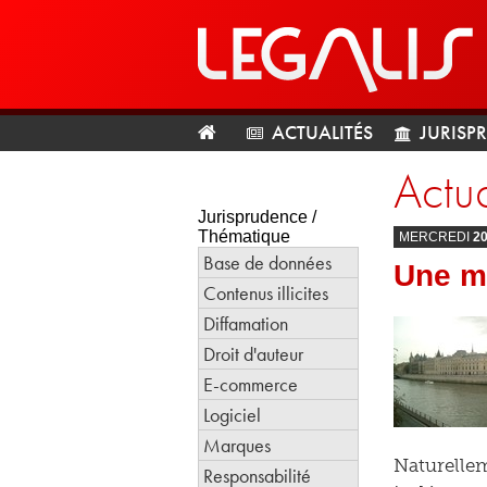
ACTUALITÉS
JURISP
Actua
Jurisprudence /
Thématique
MERCREDI
2
Base de données
Une ma
Contenus illicites
Diffamation
Droit d'auteur
E-commerce
Logiciel
Marques
Naturellem
Responsabilité