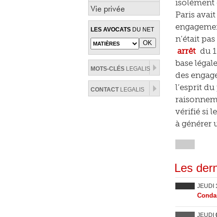
isolément 
Vie privée
Paris avai
engagement
LES AVOCATS
DU NET
n’était pa
arrêt
du 1
base légal
MOTS-CLÉS
LEGALIS
des engage
l’esprit d
CONTACT
LEGALIS
raisonneme
vérifié si 
à générer 
Les dern
JEUDI
Condam
JEUDI