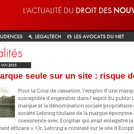
L'ACTUALITÉ DU
DROIT DES
NOUV
RUDENCES
LEGALTECH
LES AVOCATS DU NET
lités
0
MAI
2015
rque seule sur un site : risque 
Pour la Cour de cassation, l’emploi d’une marque
susceptible d’engendrer dans l’esprit du public 
marque et la dénomination sociale propriétaire du
société Lehring titulaire de la marque éponyme
coexistence avec Ecophar qui avait enregistré l
ent efficace ». Or, Lehring a constaté sur le site d’Eco