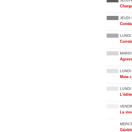
JEUDI
Charge
JEUDI
Condam
LUNDI
Consta
MARD
Agress
LUNDI
Meta c
LUNDI
L’édit
VEND
Le mod
MERC
Géoblo