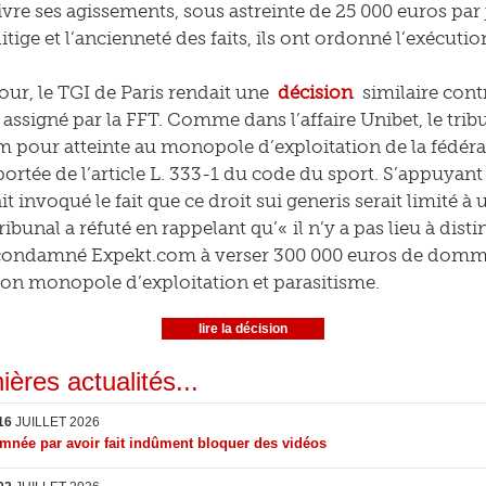
vre ses agissements, sous astreinte de 25 000 euros par j
itige et l’ancienneté des faits, ils ont ordonné l’exécutio
ur, le TGI de Paris rendait une
décision
similaire contr
assigné par la FFT. Comme dans l’affaire Unibet, le trib
 pour atteinte au monopole d’exploitation de la fédérati
 portée de l’article L. 333-1 du code du sport. S’appuyant
t invoqué le fait que ce droit sui generis serait limité à
ribunal a réfuté en rappelant qu’« il n’y a pas lieu à disti
a condamné Expekt.com à verser 300 000 euros de domma
 son monopole d’exploitation et parasitisme.
lire la décision
ières actualités...
16
JUILLET 2026
née par avoir fait indûment bloquer des vidéos