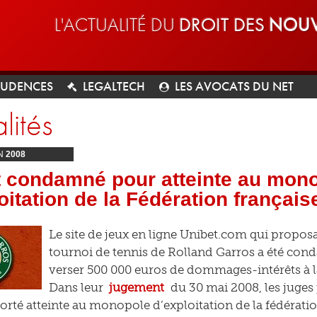
L'ACTUALITÉ DU
DROIT DES
NOUV
RUDENCES
LEGALTECH
LES AVOCATS DU NET
lités
N
2008
t condamné pour atteinte au mon
oitation de la Fédération français
Le site de jeux en ligne Unibet.com qui proposai
tournoi de tennis de Rolland Garros a été cond
verser 500 000 euros de dommages-intérêts à la
Dans leur
jugement
du 30 mai 2008, les juges 
 porté atteinte au monopole d’exploitation de la fédérati