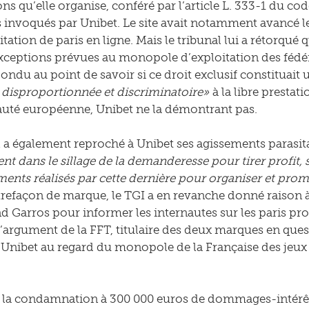
s qu’elle organise, conféré par l’article L. 333-1 du code
invoqués par Unibet. Le site avait notamment avancé le f
itation de paris en ligne. Mais le tribunal lui a rétorqué 
xceptions prévues au monopole d’exploitation des fédé
ondu au point de savoir si ce droit exclusif constituait 
 disproportionnée et discriminatoire»
à la libre prestati
é européenne, Unibet ne la démontrant pas.
l a également reproché à Unibet ses agissements parasita
nt dans le sillage de la demanderesse pour tirer profit, 
ments réalisés par cette dernière pour organiser et promo
trefaçon de marque, le TGI a en revanche donné raison à U
nd Garros pour informer les internautes sur les paris pro
’argument de la FFT, titulaire des deux marques en questi
 d’Unibet au regard du monopole de la Française des jeux 
 la condamnation à 300 000 euros de dommages-intérêts,