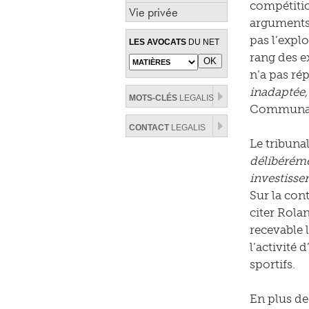
compétition
Vie privée
arguments 
pas l’explo
LES AVOCATS
DU NET
rang des e
n’a pas rép
inadaptée,
MOTS-CLÉS
LEGALIS
Communaut
CONTACT
LEGALIS
Le tribuna
délibéréme
investisse
Sur la con
citer Rola
recevable l
l’activité
sportifs.
En plus de