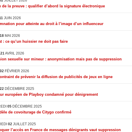
02
JUILLET 2026
 de la preuve : qualifier d’abord la signature électronique
11
JUIN 2026
nation pour atteinte au droit à l’image d’un influenceur
18
MAI 2026
t : ce qu’un huissier ne doit pas faire
I
21
AVRIL 2026
ion sexuelle sur mineur : anonymisation mais pas de suppression
02
FÉVRIER 2026
ontraint de prévenir la diffusion de publicités de jeux en ligne
22
DÉCEMBRE 2025
eur européen de Playboy condamné pour dénigrement
REDI
05
DÉCEMBRE 2025
èle de covoiturage de Citygo confirmé
REDI
02
JUILLET 2025
quer l’accès en France de messages dénigrants vaut suppression