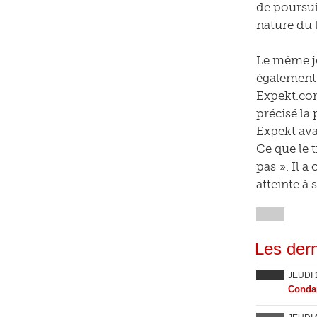
de poursui
nature du l
Le même jo
également 
Expekt.com
précisé la
Expekt avai
Ce que le t
pas ». Il 
atteinte à
Les dern
JEUDI
Condam