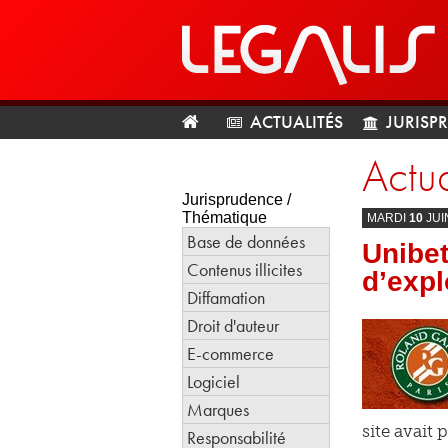
ACTUALITÉS
JURISP
Actua
Jurisprudence /
Thématique
MARDI
10
JUI
Base de données
Unibe
Contenus illicites
d’expl
Diffamation
Droit d'auteur
E-commerce
Logiciel
Marques
site avait
Responsabilité