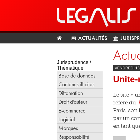
ACTUALITÉS
JURISP
Actua
Jurisprudence /
Thématique
VENDREDI
13
Base de données
Unite-
Contenus illicites
Diffamation
Le site « 
Droit d'auteur
référé du
E-commerce
Paris, son 
par un con
Logiciel
en tant que
Marques
Responsabilité