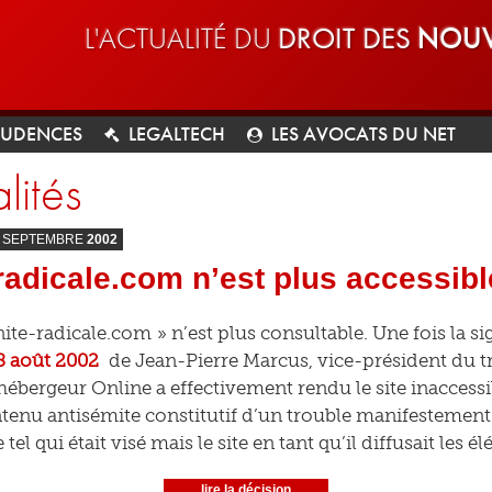
L'ACTUALITÉ DU
DROIT DES
NOUV
RUDENCES
LEGALTECH
LES AVOCATS DU NET
lités
SEPTEMBRE
2002
radicale.com n’est plus accessibl
unite-radicale.com » n’est plus consultable. Une fois la s
8 août 2002
de Jean-Pierre Marcus, vice-président du t
hébergeur Online a effectivement rendu le site inaccessib
tenu antisémite constitutif d’un trouble manifestement il
 tel qui était visé mais le site en tant qu’il diffusait les 
lire la décision