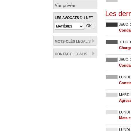
Vie privée
Les dern
LES AVOCATS
DU NET
JEUDI
Condam
MOTS-CLÉS
LEGALIS
JEUDI
Charge
CONTACT
LEGALIS
JEUDI
Condam
LUNDI
Consta
MARD
Agress
LUNDI
Meta c
LUNDI