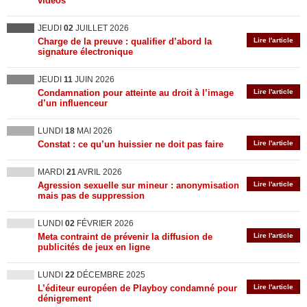
vidéos
JEUDI
02
JUILLET 2026
Charge de la preuve : qualifier d’abord la
Lire l'article
signature électronique
JEUDI
11
JUIN 2026
Condamnation pour atteinte au droit à l’image
Lire l'article
d’un influenceur
LUNDI
18
MAI 2026
Constat : ce qu’un huissier ne doit pas faire
Lire l'article
MARDI
21
AVRIL 2026
Agression sexuelle sur mineur : anonymisation
Lire l'article
mais pas de suppression
LUNDI
02
FÉVRIER 2026
Meta contraint de prévenir la diffusion de
Lire l'article
publicités de jeux en ligne
LUNDI
22
DÉCEMBRE 2025
L’éditeur européen de Playboy condamné pour
Lire l'article
dénigrement