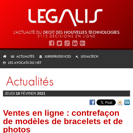
L'ACTUALITÉ DU
DROIT DES
NOUVELLES TECHNOLOGIES
3112 DÉCISIONS EN LIGNE
ACTUALITÉS
JURISPRUDENCES
LEGALTECH
LES AVOCATS DU NET
Actualités
JEUDI
18
FÉVRIER
2021
Ventes en ligne : contrefaçon
de modèles de bracelets et de
photos