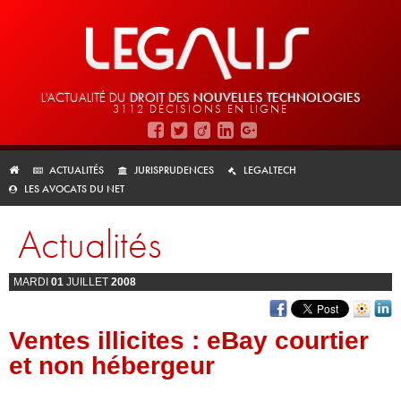
L'ACTUALITÉ DU
DROIT DES
NOUVELLES TECHNOLOGIES
3112 DÉCISIONS EN LIGNE
ACTUALITÉS
JURISPRUDENCES
LEGALTECH
LES AVOCATS DU NET
Actualités
MARDI
01
JUILLET
2008
Ventes illicites : eBay courtier
et non hébergeur