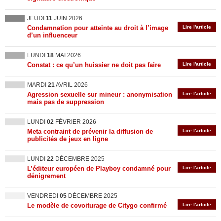
JEUDI
11
JUIN 2026
Condamnation pour atteinte au droit à l’image
Lire l'article
d’un influenceur
LUNDI
18
MAI 2026
Constat : ce qu’un huissier ne doit pas faire
Lire l'article
MARDI
21
AVRIL 2026
Agression sexuelle sur mineur : anonymisation
Lire l'article
mais pas de suppression
LUNDI
02
FÉVRIER 2026
Meta contraint de prévenir la diffusion de
Lire l'article
publicités de jeux en ligne
LUNDI
22
DÉCEMBRE 2025
L’éditeur européen de Playboy condamné pour
Lire l'article
dénigrement
VENDREDI
05
DÉCEMBRE 2025
Le modèle de covoiturage de Citygo confirmé
Lire l'article