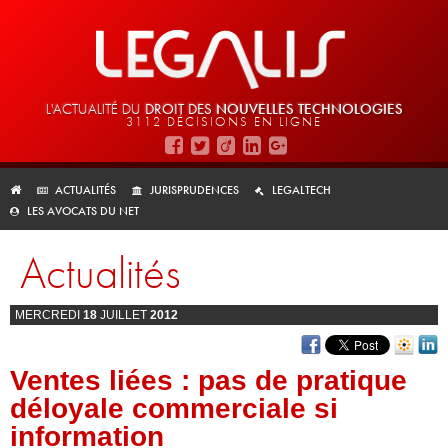
L'ACTUALITÉ DU
DROIT DES
NOUVELLES TECHNOLOGIES
3112 DÉCISIONS EN LIGNE
ACTUALITÉS
JURISPRUDENCES
LEGALTECH
LES AVOCATS DU NET
Actualités
MERCREDI
18
JUILLET
2012
Ventes liées : pas de pratique
déloyale commerciale si
information