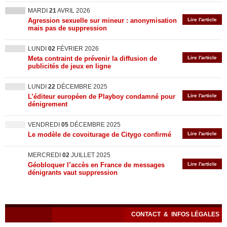
MARDI
21
AVRIL 2026
Agression sexuelle sur mineur : anonymisation
Lire l'article
mais pas de suppression
LUNDI
02
FÉVRIER 2026
Meta contraint de prévenir la diffusion de
Lire l'article
publicités de jeux en ligne
LUNDI
22
DÉCEMBRE 2025
L’éditeur européen de Playboy condamné pour
Lire l'article
dénigrement
VENDREDI
05
DÉCEMBRE 2025
Le modèle de covoiturage de Citygo confirmé
Lire l'article
MERCREDI
02
JUILLET 2025
Géobloquer l’accès en France de messages
Lire l'article
dénigrants vaut suppression
CONTACT
&
INFOS LÉGALES