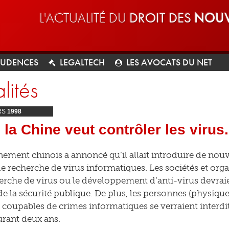
L'ACTUALITÉ DU
DROIT DES
NOUV
RUDENCES
LEGALTECH
LES AVOCATS DU NET
lités
RS
1998
: la Chine veut contrôler les virus.
ement chinois a annoncé qu’il allait introduire de nouve
de recherche de virus informatiques. Les sociétés et orga
herche de virus ou le développement d’anti-virus devraie
de la sécurité publique. De plus, les personnes (physique
coupables de crimes informatiques se verraient interdit
urant deux ans.