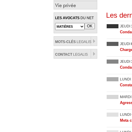
Vie privée
Les dern
LES AVOCATS
DU NET
JEUDI
Condam
MOTS-CLÉS
LEGALIS
JEUDI
Charge
CONTACT
LEGALIS
JEUDI
Condam
LUNDI
Consta
MARD
Agress
LUNDI
Meta c