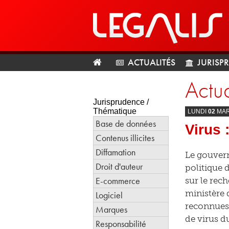
ACTUALITÉS
JURISP
Actua
Jurisprudence /
Thématique
LUNDI
02
MA
Base de données
Virus 
Contenus illicites
Diffamation
Le gouvern
Droit d'auteur
politique 
E-commerce
sur le rec
ministère 
Logiciel
reconnues 
Marques
de virus d
Responsabilité