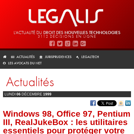
L'ACTUALITÉ DU
DROIT DES
NOUVELLES TECHNOLOGIES
3112 DÉCISIONS EN LIGNE
ACTUALITÉS
JURISPRUDENCES
LEGALTECH
LES AVOCATS DU NET
Actualités
LUNDI
06
DÉCEMBRE
1999
Windows 98, Office 97, Pentium
III, RealJukeBox : les utilitaires
essentiels pour protéger votre