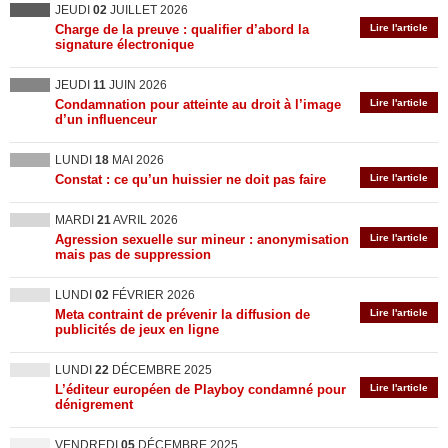
JEUDI
02
JUILLET 2026
Charge de la preuve : qualifier d’abord la
Lire l'article
signature électronique
JEUDI
11
JUIN 2026
Condamnation pour atteinte au droit à l’image
Lire l'article
d’un influenceur
LUNDI
18
MAI 2026
Constat : ce qu’un huissier ne doit pas faire
Lire l'article
MARDI
21
AVRIL 2026
Agression sexuelle sur mineur : anonymisation
Lire l'article
mais pas de suppression
LUNDI
02
FÉVRIER 2026
Meta contraint de prévenir la diffusion de
Lire l'article
publicités de jeux en ligne
LUNDI
22
DÉCEMBRE 2025
L’éditeur européen de Playboy condamné pour
Lire l'article
dénigrement
VENDREDI
05
DÉCEMBRE 2025