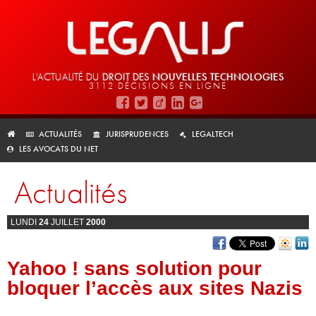
L'ACTUALITÉ DU
DROIT DES
NOUVELLES TECHNOLOGIES
3112 DÉCISIONS EN LIGNE
ACTUALITÉS
JURISPRUDENCES
LEGALTECH
LES AVOCATS DU NET
Actualités
LUNDI
24
JUILLET
2000
Yahoo ! sans solution pour
bloquer l’accès aux sites Nazis