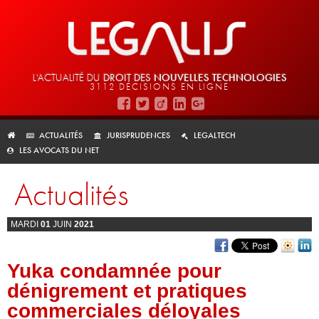
L'ACTUALITÉ DU
DROIT DES
NOUVELLES TECHNOLOGIES
3112 DÉCISIONS EN LIGNE
ACTUALITÉS
JURISPRUDENCES
LEGALTECH
LES AVOCATS DU NET
Actualités
MARDI
01
JUIN
2021
Yuka condamnée pour
dénigrement et pratiques
commerciales déloyales