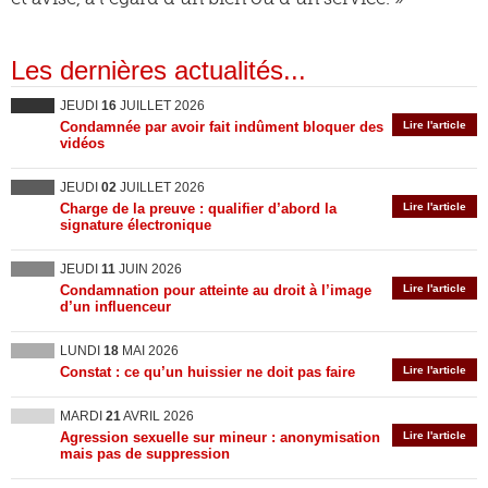
Les dernières actualités...
JEUDI
16
JUILLET 2026
Condamnée par avoir fait indûment bloquer des
Lire l'article
vidéos
JEUDI
02
JUILLET 2026
Charge de la preuve : qualifier d’abord la
Lire l'article
signature électronique
JEUDI
11
JUIN 2026
Condamnation pour atteinte au droit à l’image
Lire l'article
d’un influenceur
LUNDI
18
MAI 2026
Constat : ce qu’un huissier ne doit pas faire
Lire l'article
MARDI
21
AVRIL 2026
Agression sexuelle sur mineur : anonymisation
Lire l'article
mais pas de suppression