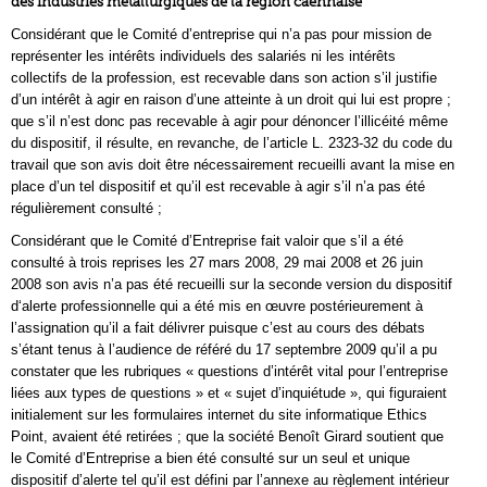
des industries métallurgiques de la région caennaise
Considérant que le Comité d’entreprise qui n’a pas pour mission de
représenter les intérêts individuels des salariés ni les intérêts
collectifs de la profession, est recevable dans son action s’il justifie
d’un intérêt à agir en raison d’une atteinte à un droit qui lui est propre ;
que s’il n’est donc pas recevable à agir pour dénoncer l’illicéité même
du dispositif, il résulte, en revanche, de l’article L. 2323-32 du code du
travail que son avis doit être nécessairement recueilli avant la mise en
place d’un tel dispositif et qu’il est recevable à agir s’il n’a pas été
régulièrement consulté ;
Considérant que le Comité d’Entreprise fait valoir que s’il a été
consulté à trois reprises les 27 mars 2008, 29 mai 2008 et 26 juin
2008 son avis n’a pas été recueilli sur la seconde version du dispositif
d‘alerte professionnelle qui a été mis en œuvre postérieurement à
l’assignation qu’il a fait délivrer puisque c’est au cours des débats
s’étant tenus à l’audience de référé du 17 septembre 2009 qu’il a pu
constater que les rubriques « questions d’intérêt vital pour l’entreprise
liées aux types de questions » et « sujet d’inquiétude », qui figuraient
initialement sur les formulaires internet du site informatique Ethics
Point, avaient été retirées ; que la société Benoît Girard soutient que
le Comité d’Entreprise a bien été consulté sur un seul et unique
dispositif d’alerte tel qu’il est défini par l’annexe au règlement intérieur