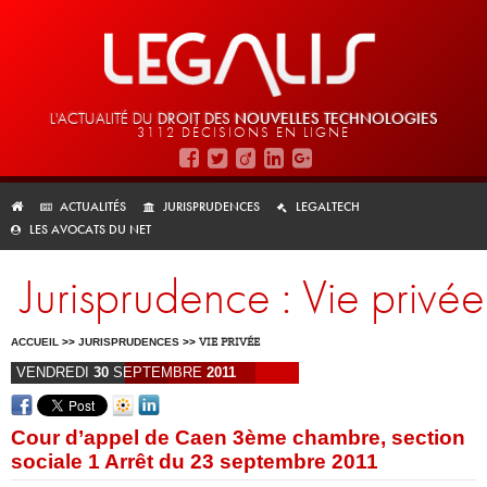
L'ACTUALITÉ DU
DROIT DES
NOUVELLES TECHNOLOGIES
3112 DÉCISIONS EN LIGNE
ACTUALITÉS
JURISPRUDENCES
LEGALTECH
LES AVOCATS DU NET
Jurisprudence : Vie privée
ACCUEIL
>>
JURISPRUDENCES
>>
VIE PRIVÉE
VENDREDI
30
SEPTEMBRE
2011
Cour d’appel de Caen 3ème chambre, section
sociale 1 Arrêt du 23 septembre 2011