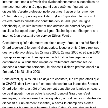
internes destinés à prévenir des dysfonctionnements susceptibles de
menacer leur pérennité ; que parmi ces systèmes figurent les
dispositifs d’alerte professionnelle destinés à assurer la remontée
d’informations ; que s’agissant de Stryker Corporation, le dispositif
d’alerte professionnelle est constitué depuis 2006 par une ligne
téléphonique, un site internet et une adresse de courriel Stryker ;
qu’elle a fait appel pour gérer la ligne téléphonique et héberger le site
internet à un prestataire de service Ethics Point ;
Considérant qu’afin de mettre en place ce système, la société Benoist
Girard a consulté le comité d’entreprise, lequel a émis à trois reprises
des avis défavorables, les 27 mars 2008, 29 mai 2008 et 26 juin 2008
; qu’après réception du récépissé par la Cnil de l’engagement de
conformité à l’autorisation unique de traitements automatisés de
données à caractère personnel, le dispositif d’alerte professionnelle a
été activé le 28 juillet 2008 ;
Considérant, qu’ainsi qu’il l’a déjà été constaté, il n’est pas établi que
le CHSCT, dont l’avis a été estimé nécessaire par la société Benoist
Girard elle-même, ait été effectivement consulté sur la mise en œuvre
de ce dispositif ; qu’en outre la société Benoist Girard qui s’est
employée, postérieurement à l’assignation, à modifier les modalités du
dispositif sur un élément essentiel, à savoir le champ des alertes
figurant sur le formulaire internet Ethics Point, n’a pas plus sollicité