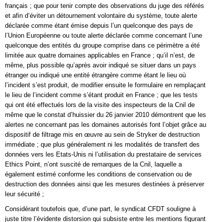
français ; que pour tenir compte des observations du juge des référés
et afin d’éviter un détournement volontaire du système, toute alerte
déclarée comme étant émise depuis l’un quelconque des pays de
l’Union Européenne ou toute alerte déclarée comme concernant l’une
quelconque des entités du groupe comprise dans ce périmètre a été
limitée aux quatre domaines applicables en France ; qu’il n’est, de
même, plus possible qu’après avoir indiqué se situer dans un pays
étranger ou indiqué une entité étrangère comme étant le lieu où
l’incident s’est produit, de modifier ensuite le formulaire en remplaçant
le lieu de l’incident comme s’étant produit en France ; que les tests
qui ont été effectués lors de la visite des inspecteurs de la Cnil de
même que le constat d’huissier du 26 janvier 2010 démontrent que les
alertes ne concernant pas les domaines autorisés font l’objet grâce au
dispositif de filtrage mis en œuvre au sein de Stryker de destruction
immédiate ; que plus généralement ni les modalités de transfert des
données vers les Etats-Unis ni l’utilisation du prestataire de services
Ethics Point, n’ont suscité de remarques de la Cnil, laquelle a
également estimé conforme les conditions de conservation ou de
destruction des données ainsi que les mesures destinées à préserver
leur sécurité ;
Considérant toutefois que, d’une part, le syndicat CFDT souligne à
juste titre l’évidente distorsion qui subsiste entre les mentions figurant