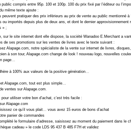
 public compris entre 95p. 100 et 100p. 100 du prix fixé par l’éditeur ou l’imp
5 du même texte ajoute :
s peuvent pratiquer des prix inférieurs au prix de vente au public mentionné à l
res ou importés depuis plus de deux ans, et dont le dernier approvisionnement
s » ;
, sur le site internet dont elle dispose, la société Wanadoo E.Merchant a van
es de ses promotions sur les ventes de livres avec le texte suivant :
ez Alapage.com, notre spécialiste de la vente sur internet de livres, disques
 bien à son tour, Alapage.com change de look ! nouveau logo, nouvelles coule
en page…
hère à 100% aux valeurs de la positive génération…
t Alapage.com, tout est plus simple…
 de ventes sur Alapage.com.
pour utiliser votre bon d’achat, c’est très facile :
 sur Alapage.com
oisissez ce qu’il vous plait… vous avez 15 euros de bons d’achat
votre panier de commandes
complété le formulaire d’adresse, saisissez au moment du paiement dans le 
 chèque cadeau » le code LDS 95 437 B 485 F7H et validez