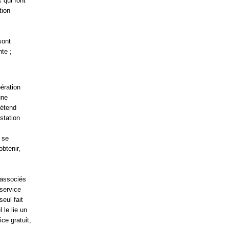
 qui font
tion
sont
nte ;
pération
une
rétend
station
 se
obtenir,
t associés
 service
seul fait
 le lie un
ce gratuit,