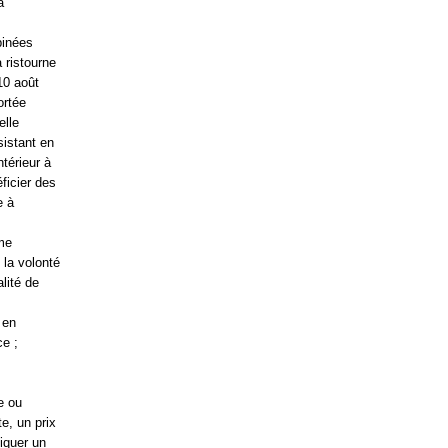
a
binées
 ristourne
10 août
ortée
elle
sistant en
ntérieur à
ficier des
e à
mme
 la volonté
lité de
 en
ce ;
e ou
te, un prix
tiquer un