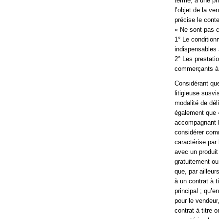
terme, à une pr
l’objet de la v
précise le conte
« Ne sont pas 
1° Le condition
indispensables à
2° Les prestatio
commerçants à l
Considérant que 
litigieuse susv
modalité de dél
également que « 
accompagnant la
considérer comm
caractérise par l
avec un produit
gratuitement ou
que, par ailleur
à un contrat à t
principal ; qu’e
pour le vendeur,
contrat à titre 