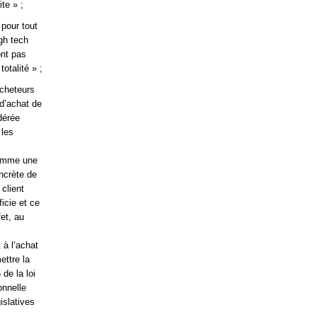
te » ;
 pour tout
igh tech
ont pas
otalité » ;
acheteurs
d’achat de
dérée
 les
 comme une
ncrète de
 client
icie et ce
fet, au
 à l’achat
ettre la
de la loi
onnelle
islatives