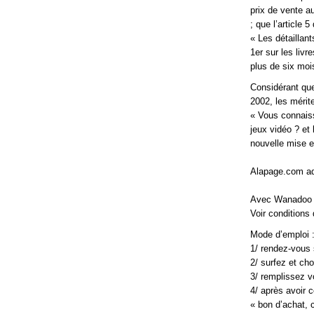
prix de vente au
; que l’article 
« Les détaillant
1er sur les liv
plus de six moi
Considérant que
2002, les mérit
« Vous connaiss
jeux vidéo ? et
nouvelle mise 
Alapage.com ad
Avec Wanadoo e
Voir conditions
Mode d’emploi : 
1/ rendez-vous
2/ surfez et ch
3/ remplissez 
4/ après avoir 
« bon d’achat,