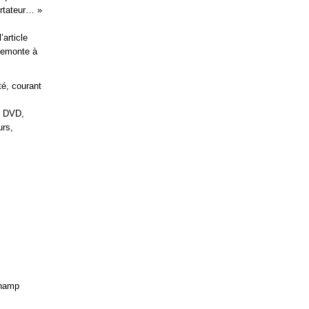
ortateur… »
’article
 remonte à
té, courant
, DVD,
urs,
champ