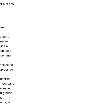
t aux fins
e
rée
ge.com,
nné son
lies au
 dans ses
és comme
principe de
ourvues de
anant de
amment dans
la seule
au groupe
ns
ncts, la