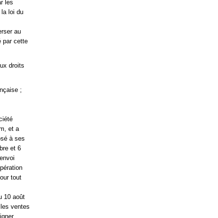
r les
la loi du
rser au
 par cette
ux droits
nçaise ;
ciété
m, et a
osé à ses
bre et 6
 envoi
pération
our tout
u 10 août
s les ventes
igner