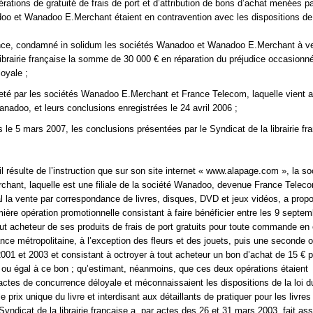
érations de gratuité de frais de port et d’attribution de bons d’achat menées pa
o et Wanadoo E.Merchant étaient en contravention avec les dispositions de 
ce, condamné in solidum les sociétés Wanadoo et Wanadoo E.Merchant à ve
librairie française la somme de 30 000 € en réparation du préjudice occasionné
oyale ;
rjeté par les sociétés Wanadoo E.Merchant et France Telecom, laquelle vient a
anadoo, et leurs conclusions enregistrées le 24 avril 2006 ;
 le 5 mars 2007, les conclusions présentées par le Syndicat de la librairie fra
l résulte de l’instruction que sur son site internet « www.alapage.com », la so
ant, laquelle est une filiale de la société Wanadoo, devenue France Teleco
al la vente par correspondance de livres, disques, DVD et jeux vidéos, a prop
mière opération promotionnelle consistant à faire bénéficier entre les 9 septem
ut acheteur de ses produits de frais de port gratuits pour toute commande en
nce métropolitaine, à l’exception des fleurs et des jouets, puis une seconde o
 2001 et 2003 et consistant à octroyer à tout acheteur un bon d’achat de 15 € p
 ou égal à ce bon ; qu’estimant, néanmoins, que ces deux opérations étaient
’actes de concurrence déloyale et méconnaissaient les dispositions de la loi d
le prix unique du livre et interdisant aux détaillants de pratiquer pour les livre
yndicat de la librairie française a, par actes des 26 et 31 mars 2003, fait ass