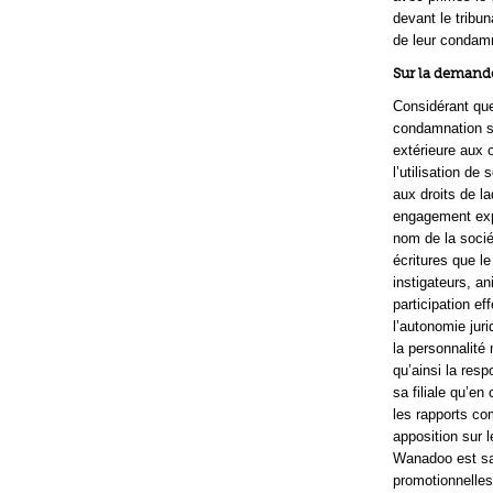
devant le tribu
de leur condamn
Sur la demande
Considérant que
condamnation so
extérieure aux 
l’utilisation d
aux droits de l
engagement expr
nom de la socié
écritures que l
instigateurs, a
participation ef
l’autonomie juri
la personnalité 
qu’ainsi la res
sa filiale qu’e
les rapports co
apposition sur 
Wanadoo est san
promotionnelles