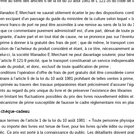
prime au sens des articles 6 de la loi du 10 août 1981 et L 121-35 du code de l
;
Wanadoo E.Merchant ne saurait utilement écarter le jeu des dispositions com
 en excipant d’un passage du guide du ministère de la culture selon lequel « la
’envoi franco de port ne peut être assimilée à une remise au sens de la loi du 
 que ce commentaire purement administratif est, d’une part, dénué de toute p
ignante, d’autre part et en tout état de cause, ne se prononce pas sur l’éventu
 prime à donner à la gratuité des frais de port ; que de même, le transport con
ition de l’acheteur du produit considéré et étant, à ce titre, nécessairement a
e celui-ci, la société Wanadoo E.Merchant ne peut davantage soutenir, pour béné
’article R 121-9 précité, que le transport constituerait un service indispensabl
rmale du produit, et donc, exclusif de toute qualification de prime ;
nditions l’opération d’offre de frais de port gratuits doit être considérée co
raire à l’article 6 de la loi du 10 août 1981 prohibant de telles ventes à prime,
exprimée au travers des travaux préparatoires étant précisément d’assurer l’éga
ants au regard du prix unique du livre et de préserver l’existence des librairies
n limitant les fluctuations possibles du prix des livres nouvellement édités et
mécanisme de prime susceptible de fausser le cadre réglementaire mis en pla
on chèque-cadeau
aux termes de l’article 1 de la loi du 10 août 1981 : « Toute personne physiqu
 ou importe des livres est tenue de fixer, pour les livres qu’elle édite ou impor
ic. Ce prix est porté à la connaissance du public. Les détaillants doivent pra