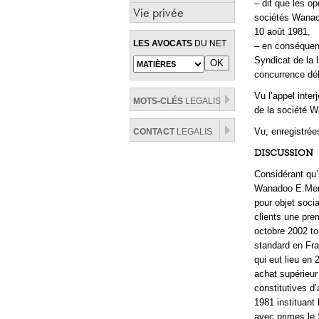
– dit que les op
Vie privée
sociétés Wanado
10 août 1981,
LES AVOCATS
DU NET
– en conséquen
Syndicat de la 
concurrence dél
Vu l’appel inte
MOTS-CLÉS
LEGALIS
de la société W
Vu, enregistrées
CONTACT
LEGALIS
DISCUSSION
Considérant qu’i
Wanadoo E.Merch
pour objet soci
clients une pre
octobre 2002 to
standard en Fra
qui eut lieu en
achat supérieur
constitutives d
1981 instituant 
avec primes le S