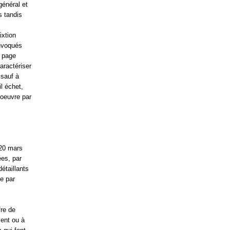
général et
s tandis
ixtion
invoqués
a page
aractériser
 sauf à
il échet,
 oeuvre par
 20 mars
ées, par
étaillants
te par
fre de
ment ou à