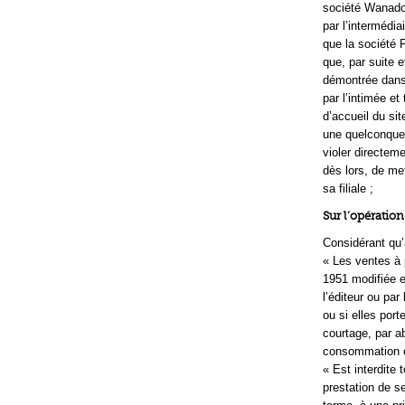
société Wanadoo
par l’intermédia
que la société 
que, par suite 
démontrée dans 
par l’intimée e
d’accueil du sit
une quelconque 
violer directeme
dès lors, de me
sa filiale ;
Sur l’opération 
Considérant qu’
« Les ventes à 
1951 modifiée e
l’éditeur ou pa
ou si elles port
courtage, par a
consommation é
« Est interdite 
prestation de s