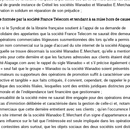
nal de grande instance de Créteil les sociétés Wanadoo et Wanadoo E.Merchan
ation in solidum en réparation de son préjudice ;
 formée par la société France Telecom et tendant à sa mise hors de caus
 si le Syndicat de la librairie française soutient à l’appui de sa demande de
lidaire des appelantes que la société France Telecom ne saurait être demeu
opérations commerciales litigieuses susmentionnées dès lors qu’elle a permis
e son nom commercial sur la page d’accueil du site internet de la société Alapa
aquelle se trouve désormais la société Wanadoo E.Merchant, qu’elle a mentio
ès pour cette dernière et que les factures adressées aux clients étaient étab
té Alapage.com avec le rappel du sigle Wanadoo » et s’il précise également
e « seul fait que le groupe « Wanadoo ou la société Wanadoo soient présent
nimateurs ou supporteurs des opérations de promotion suffit à caractériser une
fective et tangible » aux faits critiqués, il convient, cependant, de rappeler le 
dique des sociétés filiales, lesquelles sont des entités juridiques distinctes p
morale et de l’indépendance tant financière que gestionnaire ;
ponsabilité de la société mère ne saurait être engagée pour des opérations ém
n cas d’immixtion délibérée et caractérisée dans la gestion de celle-ci et, not
mmerciaux que cette dernière entretient avec ses clients ; qu’en l’occurrence 
le site internet de la société Wanadoo E.Merchant d’un signe d’appartenance 
s influence sur le fait que l’intéressée est seule impliquée dans les opératio
 contestées alors surtout, que les objets sociaux des deux sociétés sont disti