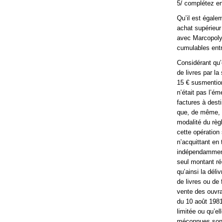
5/ complétez en
Qu’il est égale
achat supérieur 
avec Marcopoly.
cumulables entr
Considérant qu’
de livres par l
15 € susmention
n’était pas l’ém
factures à desti
que, de même, l
modalité du règ
cette opération 
n’acquittant en 
indépendamment d
seul montant ré
qu’ainsi la dél
de livres ou de 
vente des ouvrag
du 10 août 1981
limitée ou qu’el
méconnues sont 