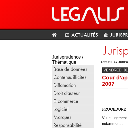
ACTUALITÉS
JURISP
Juri
Jurisprudence /
Thématique
ACCUEIL
>>
JURIS
Base de données
VENDREDI
01
Contenus illicites
Cour d’ap
2007
Diffamation
Droit d'auteur
E-commerce
Logiciel
PROCEDURE
Marques
Vu le jugement 
notamment :
Responsabilité