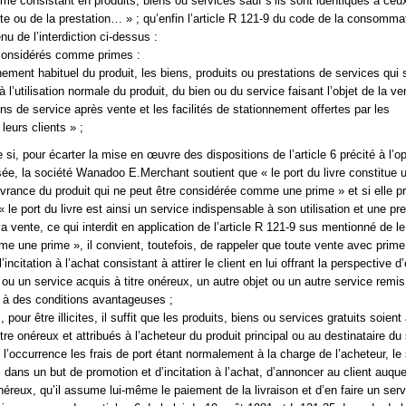
ime consistant en produits, biens ou services sauf s’ils sont identiques à ceux
ente ou de la prestation… » ; qu’enfin l’article R 121-9 du code de la consomma
nu de l’interdiction ci-dessus :
considérés comme primes :
nement habituel du produit, les biens, produits ou prestations de services qui 
 l’utilisation normale du produit, du bien ou du service faisant l’objet de la ve
ns de service après vente et les facilités de stationnement offertes par les
eurs clients » ;
si, pour écarter la mise en œuvre des dispositions de l’article 6 précité à l’o
isée, la société Wanadoo E.Merchant soutient que « le port du livre constitue 
ivrance du produit qui ne peut être considérée comme une prime » et si elle p
le port du livre est ainsi un service indispensable à son utilisation et une pre
 vente, ce qui interdit en application de l’article R 121-9 sus mentionné de le
e une prime », il convient, toutefois, de rappeler que toute vente avec prime
’incitation à l’achat consistant à attirer le client en lui offrant la perspective d’
 ou un service acquis à titre onéreux, un autre objet ou un autre service remis
 à des conditions avantageuses ;
s, pour être illicites, il suffit que les produits, biens ou services gratuits soien
itre onéreux et attribués à l’acheteur du produit principal ou au destinataire du
n l’occurrence les frais de port étant normalement à la charge de l’acheteur, le 
 dans un but de promotion et d’incitation à l’achat, d’annoncer au client auquel
onéreux, qu’il assume lui-même le paiement de la livraison et d’en faire un servi