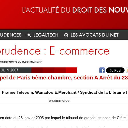
L'ACTUALITÉ DU
DROIT DES
NOUV
RUDENCES
LEGALTECH
LES AVOCATS DU NET
sprudence : E-commerce
PRUDENCES
>>
E-COMMERCE
JUIN
2007
pel de Paris 5ème chambre, section A Arrêt du 2
France Telecom, Wanadoo E.Merchant / Syndicat de la Librairie f
e-commerce
en date du 25 janvier 2005 par lequel le tribunal de grande instance de Créteil