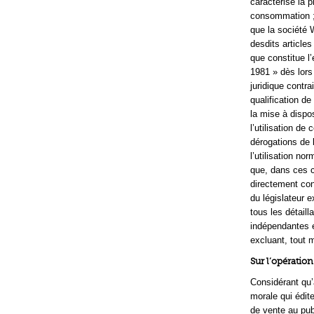
caractérise la 
consommation 
que la société 
desdits articles
que constitue l
1981 » dès lors
juridique contra
qualification de
la mise à dispos
l’utilisation d
dérogations de l
l’utilisation no
que, dans ces co
directement cont
du législateur 
tous les détaill
indépendantes e
excluant, tout 
Sur l’opérati
Considérant qu’
morale qui édite
de vente au publ