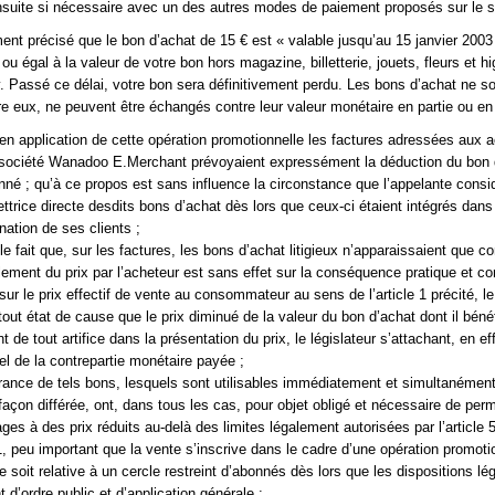
suite si nécessaire avec un des autres modes de paiement proposés sur le si
ment précisé que le bon d’achat de 15 € est « valable jusqu’au 15 janvier 2003
ou égal à la valeur de votre bon hors magazine, billetterie, jouets, fleurs et h
 Passé ce délai, votre bon sera définitivement perdu. Les bons d’achat ne s
e eux, ne peuvent être échangés contre leur valeur monétaire en partie ou en t
en application de cette opération promotionnelle les factures adressées aux 
a société Wanadoo E.Merchant prévoyaient expressément la déduction du bon 
né ; qu’à ce propos est sans influence la circonstance que l’appelante consi
ettrice directe desdits bons d’achat dès lors que ceux-ci étaient intégrés dans
nation de ses clients ;
e fait que, sur les factures, les bons d’achat litigieux n’apparaissaient que
lement du prix par l’acheteur est sans effet sur la conséquence pratique et co
sur le prix effectif de vente au consommateur au sens de l’article 1 précité, le
tout état de cause que le prix diminué de la valeur du bon d’achat dont il bénéf
e tout artifice dans la présentation du prix, le législateur s’attachant, en ef
el de la contrepartie monétaire payée ;
ivrance de tels bons, lesquels sont utilisables immédiatement et simultanément
façon différée, ont, dans tous les cas, pour objet obligé et nécessaire de perm
es à des prix réduits au-delà des limites légalement autorisées par l’article 5 
, peu important que la vente s’inscrive dans le cadre d’une opération promoti
le soit relative à un cercle restreint d’abonnés dès lors que les dispositions lég
d’ordre public et d’application générale ;