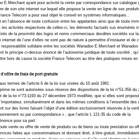
 E.Merchant ayant pour activité la vente par correspondance sur catalogue 
ire de son site internet sur lequel elle propose la vente en ligne de ses produit
France Telecom a pour seul objet le conseil en systèmes informatiques ;
et en l’absence de toute confusion entre les appelantes ainsi que de toute imm
les activités respectives de celles-ci, les éléments factuels sus énumérés 
t tirés de la proximité des logos et noms commerciaux desdites sociétés sur l
e internet de l’une d’elles ne sont pas de nature à permettre d’instaurer et de c
responsabilité solidaire entre les sociétés Wanadoo E.Merchant et Wanadoo
nt le principe ci-dessus énoncé de l’autonomie juridique de toute société ; qu’
ttre hors de cause la société France Telecom au titre des pratiques mises en
d’offre de frais de port gratuits
aux termes de l’article 6 de la loi sus visées du 10 août 1981 :
prime ne sont autorisées sous réserve des dispositions de la loi n°51-356 du
t de la loi n°73-1193 du 27 décembre 1973 modifiée, que si elles sont propos
r l’importateur, simultanément et dans les mêmes conditions à l’ensemble des d
ent sur des livres faisant l’objet d’une édition exclusivement réservée à la ven
bonnement ou par correspondance » ; que l’article L 121-35 du code de la
nonce pour sa part :
toute vente ou offre de vente de produits ou de biens ou toute prestation ou of
ervices faites aux consommateurs et donnant droit, à titre gratuit, immédiate