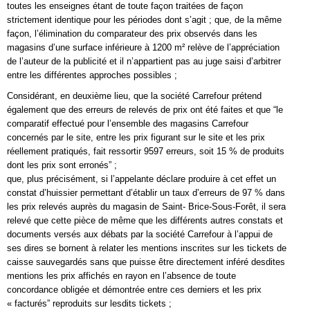
toutes les enseignes étant de toute façon traitées de façon
strictement identique pour les périodes dont s’agit ; que, de la même
façon, l’élimination du comparateur des prix observés dans les
magasins d’une surface inférieure à 1200 m² relève de l’appréciation
de l’auteur de la publicité et il n’appartient pas au juge saisi d’arbitrer
entre les différentes approches possibles ;
Considérant, en deuxième lieu, que la société Carrefour prétend
également que des erreurs de relevés de prix ont été faites et que “le
comparatif effectué pour l’ensemble des magasins Carrefour
concernés par le site, entre les prix figurant sur le site et les prix
réellement pratiqués, fait ressortir 9597 erreurs, soit 15 % de produits
dont les prix sont erronés” ;
que, plus précisément, si l’appelante déclare produire à cet effet un
constat d’huissier permettant d’établir un taux d’erreurs de 97 % dans
les prix relevés auprès du magasin de Saint- Brice-Sous-Forêt, il sera
relevé que cette pièce de même que les différents autres constats et
documents versés aux débats par la société Carrefour à l’appui de
ses dires se bornent à relater les mentions inscrites sur les tickets de
caisse sauvegardés sans que puisse être directement inféré desdites
mentions les prix affichés en rayon en l’absence de toute
concordance obligée et démontrée entre ces derniers et les prix
« facturés” reproduits sur lesdits tickets ;