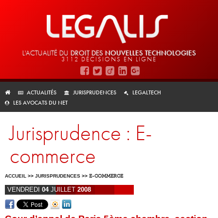
L'ACTUALITÉ DU
DROIT DES
NOUVELLES TECHNOLOGIES
3112 DÉCISIONS EN LIGNE
ACTUALITÉS
JURISPRUDENCES
LEGALTECH
LES AVOCATS DU NET
Jurisprudence : E-
commerce
ACCUEIL
>>
JURISPRUDENCES
>>
E-COMMERCE
VENDREDI
04
JUILLET
2008