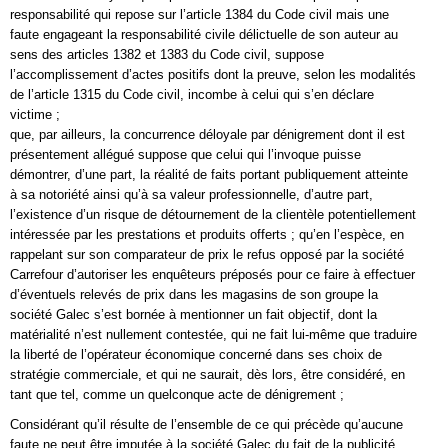
responsabilité qui repose sur l’article 1384 du Code civil mais une
faute engageant la responsabilité civile délictuelle de son auteur au
sens des articles 1382 et 1383 du Code civil, suppose
l’accomplissement d’actes positifs dont la preuve, selon les modalités
de l’article 1315 du Code civil, incombe à celui qui s’en déclare
victime ;
que, par ailleurs, la concurrence déloyale par dénigrement dont il est
présentement allégué suppose que celui qui l’invoque puisse
démontrer, d’une part, la réalité de faits portant publiquement atteinte
à sa notoriété ainsi qu’à sa valeur professionnelle, d’autre part,
l’existence d’un risque de détournement de la clientèle potentiellement
intéressée par les prestations et produits offerts ; qu’en l’espèce, en
rappelant sur son comparateur de prix le refus opposé par la société
Carrefour d’autoriser les enquêteurs préposés pour ce faire à effectuer
d’éventuels relevés de prix dans les magasins de son groupe la
société Galec s’est bornée à mentionner un fait objectif, dont la
matérialité n’est nullement contestée, qui ne fait lui-même que traduire
la liberté de l’opérateur économique concerné dans ses choix de
stratégie commerciale, et qui ne saurait, dès lors, être considéré, en
tant que tel, comme un quelconque acte de dénigrement ;
Considérant qu’il résulte de l’ensemble de ce qui précède qu’aucune
faute ne peut être imputée à la société Galec du fait de la publicité