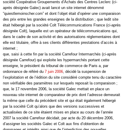
société Coopérative Groupements d’Achats des Centres Leclerc (ci-
après désignée Galec) avait lancé un site internet dénommé
“quiestlemoinscher.com” et dont l’objet était d’opérer une comparaison
des prix entre les grandes enseignes de la distribution ; que ledit site
était hébergé par la société Colt Télécommunications France (ci-après
désignée Colt), laquelle est un opérateur de télécommunications qui,
dans le cadre de son activité et des autorisations réglementaires dont
elle est titulaire, offre à ses clients différentes prestations d’accès à
internet ;
que, saisi à cette fin par la société Carrefour Intermarchés (ci-après
désignée Carrefour) qui exploite les hypermarchés portant cette
enseigne, le président du tribunal de commerce de Paris a, par
ordonnance de référé du
7 juin 2006
, décidé la suspension de
l’exploitation et de l’édition du site considéré compte tenu du caractère
non vérifiable des paramètres sur lesquels reposait la comparaison ;
que, le 17 novembre 2006, la société Galec mettait en place un
nouveau site internet de comparateur de prix dont l’adresse demeurait
la même que celle du précédent site et qui était également hébergé
par la société Colt qu’alors que des versions successives et
actualisées de ce site étaient mises en place au cours de l’année
2007 la société Carrefour décidait, par acte du 20 décembre 2006,
d’assigner les sociétés Galec et Colt aux fins d’obtention de
dommages et intérêts ainsi que de l’interdiction des nouvelles