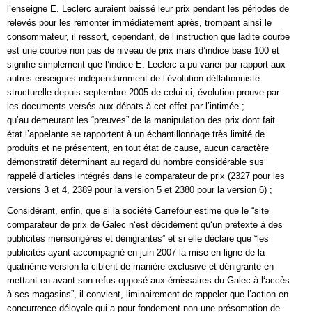
l’enseigne E. Leclerc auraient baissé leur prix pendant les périodes de
relevés pour les remonter immédiatement après, trompant ainsi le
consommateur, il ressort, cependant, de l’instruction que ladite courbe
est une courbe non pas de niveau de prix mais d’indice base 100 et
signifie simplement que l’indice E. Leclerc a pu varier par rapport aux
autres enseignes indépendamment de l’évolution déflationniste
structurelle depuis septembre 2005 de celui-ci, évolution prouve par
les documents versés aux débats à cet effet par l’intimée ;
qu’au demeurant les “preuves” de la manipulation des prix dont fait
état l’appelante se rapportent à un échantillonnage très limité de
produits et ne présentent, en tout état de cause, aucun caractère
démonstratif déterminant au regard du nombre considérable sus
rappelé d’articles intégrés dans le comparateur de prix (2327 pour les
versions 3 et 4, 2389 pour la version 5 et 2380 pour la version 6) ;
Considérant, enfin, que si la société Carrefour estime que le “site
comparateur de prix de Galec n‘est décidément qu‘un prétexte à des
publicités mensongères et dénigrantes” et si elle déclare que “les
publicités ayant accompagné en juin 2007 la mise en ligne de la
quatrième version la ciblent de manière exclusive et dénigrante en
mettant en avant son refus opposé aux émissaires du Galec à l‘accès
à ses magasins”, il convient, liminairement de rappeler que l’action en
concurrence déloyale qui a pour fondement non une présomption de