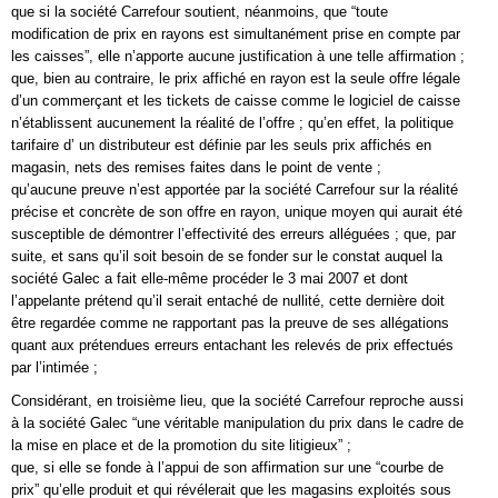
que si la société Carrefour soutient, néanmoins, que “toute
modification de prix en rayons est simultanément prise en compte par
les caisses”, elle n’apporte aucune justification à une telle affirmation ;
que, bien au contraire, le prix affiché en rayon est la seule offre légale
d’un commerçant et les tickets de caisse comme le logiciel de caisse
n’établissent aucunement la réalité de l’offre ; qu’en effet, la politique
tarifaire d’ un distributeur est définie par les seuls prix affichés en
magasin, nets des remises faites dans le point de vente ;
qu’aucune preuve n’est apportée par la société Carrefour sur la réalité
précise et concrète de son offre en rayon, unique moyen qui aurait été
susceptible de démontrer l’effectivité des erreurs alléguées ; que, par
suite, et sans qu’il soit besoin de se fonder sur le constat auquel la
société Galec a fait elle-même procéder le 3 mai 2007 et dont
l’appelante prétend qu’il serait entaché de nullité, cette dernière doit
être regardée comme ne rapportant pas la preuve de ses allégations
quant aux prétendues erreurs entachant les relevés de prix effectués
par l’intimée ;
Considérant, en troisième lieu, que la société Carrefour reproche aussi
à la société Galec “une véritable manipulation du prix dans le cadre de
la mise en place et de la promotion du site litigieux” ;
que, si elle se fonde à l’appui de son affirmation sur une “courbe de
prix” qu’elle produit et qui révélerait que les magasins exploités sous