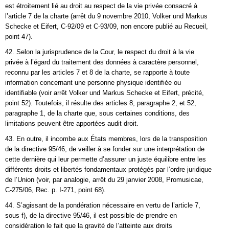
est étroitement lié au droit au respect de la vie privée consacré à
l’article 7 de la charte (arrêt du 9 novembre 2010, Volker und Markus
Schecke et Eifert, C‑92/09 et C‑93/09, non encore publié au Recueil,
point 47).
42. Selon la jurisprudence de la Cour, le respect du droit à la vie
privée à l’égard du traitement des données à caractère personnel,
reconnu par les articles 7 et 8 de la charte, se rapporte à toute
information concernant une personne physique identifiée ou
identifiable (voir arrêt Volker und Markus Schecke et Eifert, précité,
point 52). Toutefois, il résulte des articles 8, paragraphe 2, et 52,
paragraphe 1, de la charte que, sous certaines conditions, des
limitations peuvent être apportées audit droit.
43. En outre, il incombe aux États membres, lors de la transposition
de la directive 95/46, de veiller à se fonder sur une interprétation de
cette dernière qui leur permette d’assurer un juste équilibre entre les
différents droits et libertés fondamentaux protégés par l’ordre juridique
de l’Union (voir, par analogie, arrêt du 29 janvier 2008, Promusicae,
C‑275/06, Rec. p. I‑271, point 68).
44. S’agissant de la pondération nécessaire en vertu de l’article 7,
sous f), de la directive 95/46, il est possible de prendre en
considération le fait que la gravité de l’atteinte aux droits