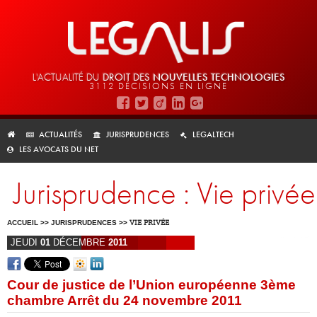
L'ACTUALITÉ DU
DROIT DES
NOUVELLES TECHNOLOGIES
3112 DÉCISIONS EN LIGNE
ACTUALITÉS
JURISPRUDENCES
LEGALTECH
LES AVOCATS DU NET
Jurisprudence : Vie privée
ACCUEIL
>>
JURISPRUDENCES
>>
VIE PRIVÉE
JEUDI
01
DÉCEMBRE
2011
Cour de justice de l’Union européenne 3ème
chambre Arrêt du 24 novembre 2011