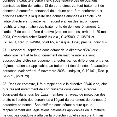
données à caractère personnel», sous réserve des dérogations
admises au titre de l’article 13 de cette directive, tout traitement de
données à caractère personnel doit, d’une part, être conforme aux
principes relatifs à la qualité des données énoncés à l’article 6 de
ladite directive et, d’autre part, répondre à l’un des six principes
relatifs à la légitimation des traitements de données énumérés à
l’article 7 de cette même directive (voir, en ce sens, arrêts du 20 mai
2003, Österreichischer Rundfunk e.a., C‑465/00, C‑138/01 et
C‑139/01, Rec. p. I‑4989, point 65, ainsi que Huber, précité, point 48).
27. Il ressort du septième considérant de la directive 95/46 que
l’établissement et le fonctionnement du marché intérieur sont
susceptibles d’être sérieusement affectés par les différences entre les
régimes nationaux applicables au traitement des données à caractère
personnel (voir arrêt du 6 novembre 2003, Lindqvist, C‑101/01, Rec. p.
I‑12971, point 79).
28. Dans ce contexte, il faut rappeler que la directive 95/46 vise, ainsi
qu’il ressort notamment de son huitième considérant, à rendre
équivalent dans tous les États membres le niveau de protection des
droits et libertés des personnes à l’égard du traitement de données à
caractère personnel. Son dixième considérant ajoute que le
rapprochement des législations nationales applicables en la matière
ne doit pas conduire à affaiblir la protection qu’elles assurent, mais