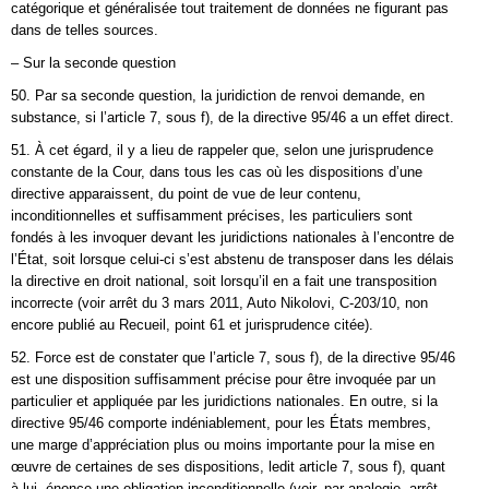
catégorique et généralisée tout traitement de données ne figurant pas
dans de telles sources.
– Sur la seconde question
50. Par sa seconde question, la juridiction de renvoi demande, en
substance, si l’article 7, sous f), de la directive 95/46 a un effet direct.
51. À cet égard, il y a lieu de rappeler que, selon une jurisprudence
constante de la Cour, dans tous les cas où les dispositions d’une
directive apparaissent, du point de vue de leur contenu,
inconditionnelles et suffisamment précises, les particuliers sont
fondés à les invoquer devant les juridictions nationales à l’encontre de
l’État, soit lorsque celui-ci s’est abstenu de transposer dans les délais
la directive en droit national, soit lorsqu’il en a fait une transposition
incorrecte (voir arrêt du 3 mars 2011, Auto Nikolovi, C-203/10, non
encore publié au Recueil, point 61 et jurisprudence citée).
52. Force est de constater que l’article 7, sous f), de la directive 95/46
est une disposition suffisamment précise pour être invoquée par un
particulier et appliquée par les juridictions nationales. En outre, si la
directive 95/46 comporte indéniablement, pour les États membres,
une marge d’appréciation plus ou moins importante pour la mise en
œuvre de certaines de ses dispositions, ledit article 7, sous f), quant
à lui, énonce une obligation inconditionnelle (voir, par analogie, arrêt