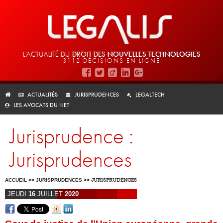
L'ACTUALITÉ DU
DROIT DES
NOUVELLES TECHNOLOGIES
3112 DÉCISIONS EN LIGNE
ACTUALITÉS
JURISPRUDENCES
LEGALTECH
LES AVOCATS DU NET
Jurisprudence :
Jurisprudences
ACCUEIL
>>
JURISPRUDENCES
>>
JURISPRUDENCES
JEUDI
16
JUILLET
2020