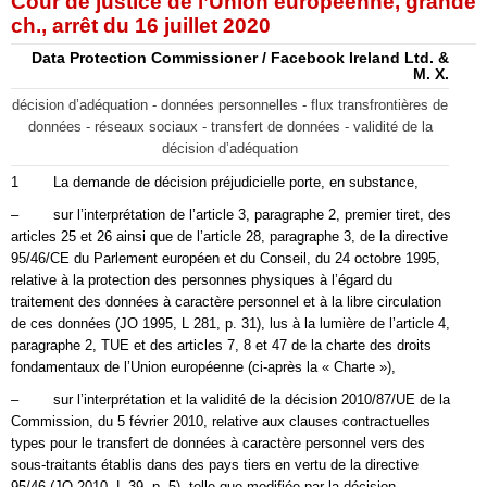
Cour de justice de l’Union européenne, grande
ch., arrêt du 16 juillet 2020
Data Protection Commissioner / Facebook Ireland Ltd. &
M. X.
décision d’adéquation - données personnelles - flux transfrontières de
données - réseaux sociaux - transfert de données - validité de la
décision d’adéquation
1 La demande de décision préjudicielle porte, en substance,
– sur l’interprétation de l’article 3, paragraphe 2, premier tiret, des
articles 25 et 26 ainsi que de l’article 28, paragraphe 3, de la directive
95/46/CE du Parlement européen et du Conseil, du 24 octobre 1995,
relative à la protection des personnes physiques à l’égard du
traitement des données à caractère personnel et à la libre circulation
de ces données (JO 1995, L 281, p. 31), lus à la lumière de l’article 4,
paragraphe 2, TUE et des articles 7, 8 et 47 de la charte des droits
fondamentaux de l’Union européenne (ci-après la « Charte »),
– sur l’interprétation et la validité de la décision 2010/87/UE de la
Commission, du 5 février 2010, relative aux clauses contractuelles
types pour le transfert de données à caractère personnel vers des
sous-traitants établis dans des pays tiers en vertu de la directive
95/46 (JO 2010, L 39, p. 5), telle que modifiée par la décision