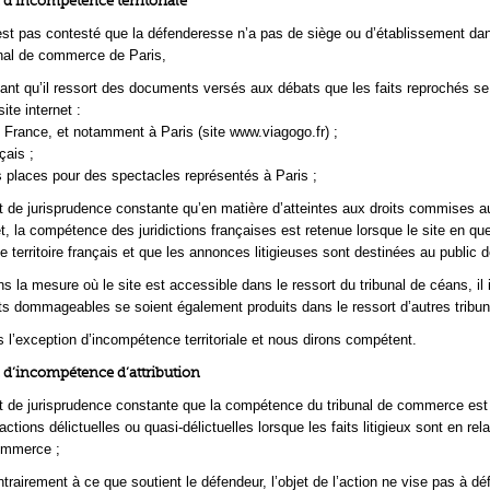
n d’incompétence territoriale
’est pas contesté que la défenderesse n’a pas de siège ou d’établissement dan
unal de commerce de Paris,
nt qu’il ressort des documents versés aux débats que les faits reprochés se
ite internet :
 France, et notamment à Paris (site www.viagogo.fr) ;
çais ;
 places pour des spectacles représentés à Paris ;
st de jurisprudence constante qu’en matière d’atteintes aux droits commises 
et, la compétence des juridictions françaises est retenue lorsque le site en qu
e territoire français et que les annonces litigieuses sont destinées au public 
s la mesure où le site est accessible dans le ressort du tribunal de céans, il
ts dommageables se soient également produits dans le ressort d’autres tribun
s l’exception d’incompétence territoriale et nous dirons compétent.
n d’incompétence d’attribution
st de jurisprudence constante que la compétence du tribunal de commerce est
actions délictuelles ou quasi-délictuelles lorsque les faits litigieux sont en rel
commerce ;
trairement à ce que soutient le défendeur, l’objet de l’action ne vise pas à dé