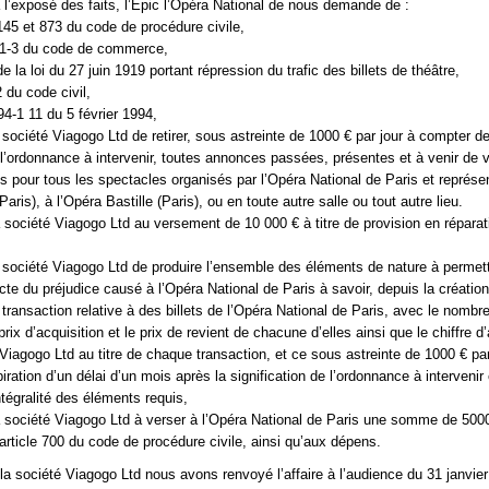
à l’exposé des faits, l’Epic l’Opéra National de nous demande de :
 145 et 873 du code de procédure civile,
721-3 du code de commerce,
 de la loi du 27 juin 1919 portant répression du trafic des billets de théâtre,
2 du code civil,
94-1 11 du 5 février 1994,
 société Viagogo Ltd de retirer, sous astreinte de 1000 € par jour à compter de
e l’ordonnance à intervenir, toutes annonces passées, présentes et à venir de 
ets pour tous les spectacles organisés par l’Opéra National de Paris et représe
Paris), à l’Opéra Bastille (Paris), ou en toute autre salle ou tout autre lieu.
société Viagogo Ltd au versement de 10 000 € à titre de provision en réparat
,
 société Viagogo Ltd de produire l’ensemble des éléments de nature à permet
cte du préjudice causé à l’Opéra National de Paris à savoir, depuis la création 
transaction relative à des billets de l’Opéra National de Paris, avec le nombr
rix d’acquisition et le prix de revient de chacune d’elles ainsi que le chiffre d’
 Viagogo Ltd au titre de chaque transaction, et ce sous astreinte de 1000 € par
iration d’un délai d’un mois après la signification de l’ordonnance à intervenir 
intégralité des éléments requis,
 société Viagogo Ltd à verser à l’Opéra National de Paris une somme de 500
’article 700 du code de procédure civile, ainsi qu’aux dépens.
 la société Viagogo Ltd nous avons renvoyé l’affaire à l’audience du 31 janvie