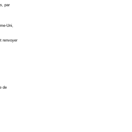
s, par
ume-Uni,
et renvoyer
e de