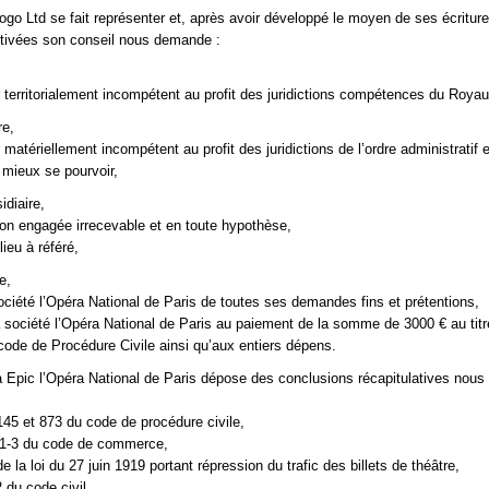
ogo Ltd se fait représenter et, après avoir développé le moyen de ses écriture
tivées son conseil nous demande :
 territorialement incompétent au profit des juridictions compétences du Roya
re,
matériellement incompétent au profit des juridictions de l’ordre administratif 
mieux se pourvoir,
idiaire,
tion engagée irrecevable et en toute hypothèse,
lieu à référé,
e,
ociété l’Opéra National de Paris de toutes ses demandes fins et prétentions,
société l’Opéra National de Paris au paiement de la somme de 3000 € au titr
u code de Procédure Civile ainsi qu’aux entiers dépens.
a Epic l’Opéra National de Paris dépose des conclusions récapitulatives nous
 145 et 873 du code de procédure civile,
721-3 du code de commerce,
 de la loi du 27 juin 1919 portant répression du trafic des billets de théâtre,
2 du code civil,