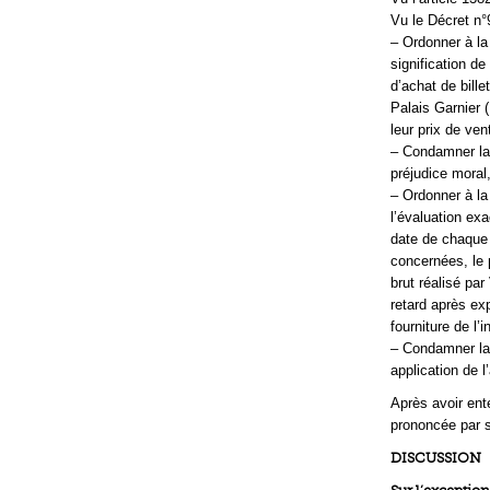
Vu le Décret n°
– Ordonner à la
signification d
d’achat de bill
Palais Garnier (
leur prix de ven
– Condamner la 
préjudice moral
– Ordonner à la
l’évaluation exa
date de chaque 
concernées, le p
brut réalisé par
retard après exp
fourniture de l’
– Condamner la
application de l
Après avoir ent
prononcée par s
DISCUSSION