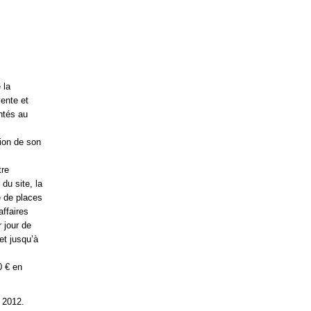
 la
vente et
ntés au
ion de son
tre
du site, la
e de places
affaires
 jour de
et jusqu’à
0 € en
r 2012.