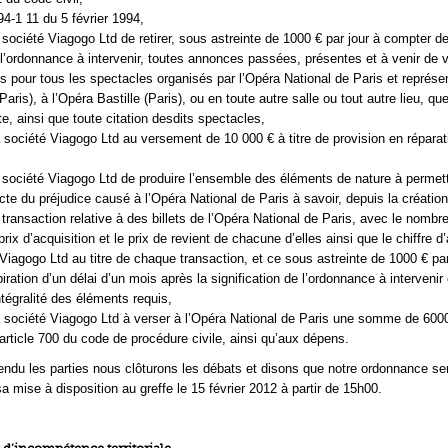
94-1 11 du 5 février 1994,
 société Viagogo Ltd de retirer, sous astreinte de 1000 € par jour à compter de
e l’ordonnance à intervenir, toutes annonces passées, présentes et à venir de 
ets pour tous les spectacles organisés par l’Opéra National de Paris et représe
Paris), à l’Opéra Bastille (Paris), ou en toute autre salle ou tout autre lieu, que
te, ainsi que toute citation desdits spectacles,
société Viagogo Ltd au versement de 10 000 € à titre de provision en réparat
,
 société Viagogo Ltd de produire l’ensemble des éléments de nature à permet
cte du préjudice causé à l’Opéra National de Paris à savoir, depuis la création 
transaction relative à des billets de l’Opéra National de Paris, avec le nombr
rix d’acquisition et le prix de revient de chacune d’elles ainsi que le chiffre d’
 Viagogo Ltd au titre de chaque transaction, et ce sous astreinte de 1000 € par
iration d’un délai d’un mois après la signification de l’ordonnance à intervenir 
intégralité des éléments requis,
 société Viagogo Ltd à verser à l’Opéra National de Paris une somme de 600
’article 700 du code de procédure civile, ainsi qu’aux dépens.
endu les parties nous clôturons les débats et disons que notre ordonnance se
a mise à disposition au greffe le 15 février 2012 à partir de 15h00.