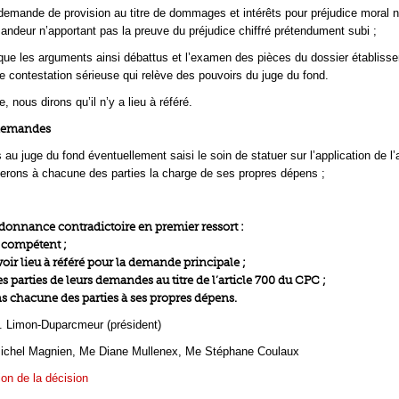
demande de provision au titre de dommages et intérêts pour préjudice moral n
emandeur n’apportant pas la preuve du préjudice chiffré prétendument subi ;
ue les arguments ainsi débattus et l’examen des pièces du dossier établisse
ne contestation sérieuse qui relève des pouvoirs du juge du fond.
nous dirons qu’il n’y a lieu à référé.
 demandes
au juge du fond éventuellement saisi le soin de statuer sur l’application de l’a
erons à chacune des parties la charge de ses propres dépens ;
rdonnance contradictoire en premier ressort :
 compétent ;
oir lieu à référé pour la demande principale ;
 parties de leurs demandes au titre de l’article 700 du CPC ;
chacune des parties à ses propres dépens.
. Limon-Duparcmeur (président)
ichel Magnien, Me Diane Mullenex, Me Stéphane Coulaux
ion de la décision