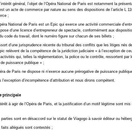
’intérêt général, l’objet de l’Opéra National de Paris est notamment la présent
est un acte de commerce par nature au sens des dispositions de l’article L 11
rce ;
péra National de Paris est un Epic qui exerce une activité commerciale d’entr
spose d’une licence d’entrepreneur de spectacle, conformément aux dispositi
 du code du travail, dont le numéro figure sur chacun de ses billets ;
ssort d’une jurisprudence récente du tribunal des conflits que les litiges nés d
pic relèvent de la compétence de la juridiction judiciaire « à l’exception de ceu
activités qui, telles la réglementation, la police ou le contrôle, ressortent par 
 de puissance publique » ;
ra de Paris ne dispose ni n’exerce aucune prérogative de puissance publique
s l’exception d’incompétence d’attribution et nous dirons compétent.
 principale
térêt à agir de l’Opéra de Paris, et la justification d’un motif légitime sont mi
 parties sont en désaccord sur le statut de Viagogo à savoir éditeur ou héberg
 faits allégués sont contestés ;