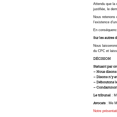
Attendu que la 
justifiée, le d
Nous retenons q
l’existence d’u
En conséquence, 
Sur les autres
Nous laisserons 
du CPC et laiss
DÉCISION
Statuant par o
– Nous disons
– Disons n’y av
– Déboutons les
– Condamnons 
Le tribunal
: M
Avocats
: Me M
Notre présentat