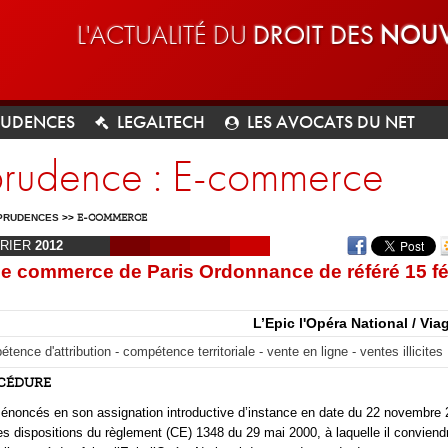
L'ACTUALITÉ DU
DROIT DES
NOUV
RUDENCES
LEGALTECH
LES AVOCATS DU NET
sprudence : E-commerce
PRUDENCES
>>
E-COMMERCE
RIER
2012
de commerce de Paris Ordonnance de référé 15 fé
L’Epic l'Opéra National / Vi
tence d'attribution - compétence territoriale - vente en ligne - ventes illicites
OCÉDURE
 énoncés en son assignation introductive d’instance en date du 22 novembre
les dispositions du règlement (CE) 1348 du 29 mai 2000, à laquelle il conviend