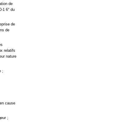
ation de
0-1 6° du
eprise de
ons de
es
x relatifs
leur nature
 ;
s en cause
eur ;