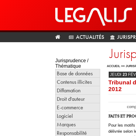
ACTUALITÉS
JURISP
Juri
Jurisprudence /
Thématique
ACCUEIL
>>
JURIS
Base de données
JEUDI
23
FÉV
Contenus illicites
Tribunal 
2012
Diffamation
Droit d'auteur
E-commerce
compé
Logiciel
FAITS ET PR
Marques
Pour les motifs
délivrée selon 
Responsabilité