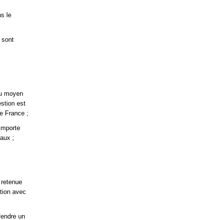
s le
 sont
au moyen
estion est
de France ;
 importe
aux ;
 retenue
ation avec
fendre un