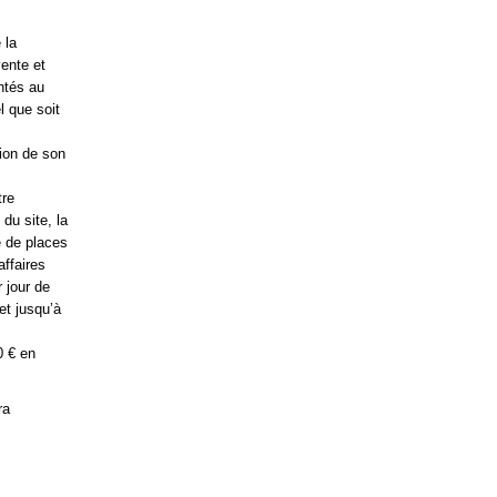
 la
vente et
ntés au
l que soit
ion de son
tre
du site, la
e de places
affaires
 jour de
et jusqu’à
0 € en
ra