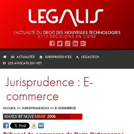
L'ACTUALITÉ DU
DROIT DES
NOUVELLES TECHNOLOGIES
3112 DÉCISIONS EN LIGNE
ACTUALITÉS
JURISPRUDENCES
LEGALTECH
LES AVOCATS DU NET
Jurisprudence : E-
commerce
ACCUEIL
>>
JURISPRUDENCES
>>
E-COMMERCE
MARDI
07
NOVEMBRE
2006