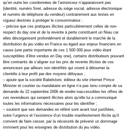
qu’en outre les coordonnées de l’annonceur n’apparaissent pas
(identité, numéro Siret, adresse du siège social, adresse électronique
et numéro de téléphone du vendeur) contrairement aux textes en
vigueur destinés à protéger le consommateur ;
– précise que ces pratiques illicites particulièrement celles de non-
respect du day one et de la revente à perte constituent un fléau car
elles désorganisent profondément et durablement le marché de la
distribution du jeu vidéo en France eu égard aux enjeux financiers en
cause (une partie importante de ces 1 500 000 jeux vidéo étant
susceptibles d’être vendus en Day one), certains distributeurs pouvant
être contraints de s’aligner sur les prix de revente illicites de ces
annonceurs par ailleurs non identifiés qui visent à détourner la
clientèle à leur profit par des moyens déloyaux ;
– ajoute que la société Babelstore, éditeur du site internet Prince
Minister et courtier ou mandataire en ligne n’a pas tenu compte de sa
demande du 22 septembre 2006 de rendre inaccessibles les offres de
ces revendeurs qui seraient illicites alors qu’elle lui a communiqué
toutes les informations nécessaires pour les identifier ;
– soutient que ses demandes en référé sont avant tout justifiées,
outre l’urgence et l’existence d’un trouble manifestement illicite qu’il
convient de faire cesser, par la nécessité de prévenir un dommage
imminent pour les enseignes de distribution du jeu vidéo.