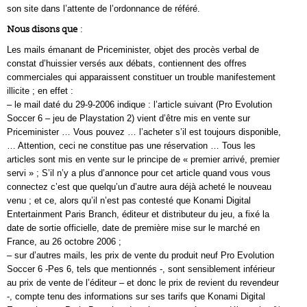
son site dans l’attente de l’ordonnance de référé.
Nous disons que
:
Les mails émanant de Priceminister, objet des procès verbal de
constat d’huissier versés aux débats, contiennent des offres
commerciales qui apparaissent constituer un trouble manifestement
illicite ; en effet :
– le mail daté du 29-9-2006 indique : l’article suivant (Pro Evolution
Soccer 6 – jeu de Playstation 2) vient d’être mis en vente sur
Priceminister … Vous pouvez … l’acheter s’il est toujours disponible,
… Attention, ceci ne constitue pas une réservation … Tous les
articles sont mis en vente sur le principe de « premier arrivé, premier
servi » ; S’il n’y a plus d’annonce pour cet article quand vous vous
connectez c’est que quelqu’un d’autre aura déjà acheté le nouveau
venu ; et ce, alors qu’il n’est pas contesté que Konami Digital
Entertainment Paris Branch, éditeur et distributeur du jeu, a fixé la
date de sortie officielle, date de première mise sur le marché en
France, au 26 octobre 2006 ;
– sur d’autres mails, les prix de vente du produit neuf Pro Evolution
Soccer 6 -Pes 6, tels que mentionnés -, sont sensiblement inférieur
au prix de vente de l’éditeur – et donc le prix de revient du revendeur
-, compte tenu des informations sur ses tarifs que Konami Digital