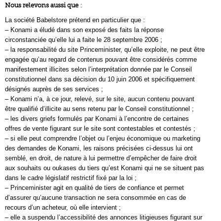
Nous relevons aussi que
:
La société Babelstore prétend en particulier que :
– Konami a éludé dans son exposé des faits la réponse
circonstanciée qu’elle lui a faite le 28 septembre 2006 ;
– la responsabilité du site Princeminister, qu’elle exploite, ne peut être
engagée qu’au regard de contenus pouvant être considérés comme
manifestement illicites selon l’interprétation donnée par le Conseil
constitutionnel dans sa décision du 10 juin 2006 et spécifiquement
désignés auprès de ses services ;
– Konami n’a, à ce jour, relevé, sur le site, aucun contenu pouvant
être qualifié d’illicite au sens retenu par le Conseil constitutionnel ;
– les divers griefs formulés par Konami à l’encontre de certaines
offres de vente figurant sur le site sont contestables et contestés ;
– si elle peut comprendre l’objet ou l’enjeu économique ou marketing
des demandes de Konami, les raisons précisées ci-dessus lui ont
semblé, en droit, de nature à lui permettre d’empêcher de faire droit
aux souhaits ou oukases du tiers qu’est Konami qui ne se situent pas
dans le cadre législatif restrictif fixé par la loi ;
– Princeminister agit en qualité de tiers de confiance et permet
d’assurer qu’aucune transaction ne sera consommée en cas de
recours d’un acheteur, où elle intervient ;
– elle a suspendu l’accessibilité des annonces litigieuses figurant sur