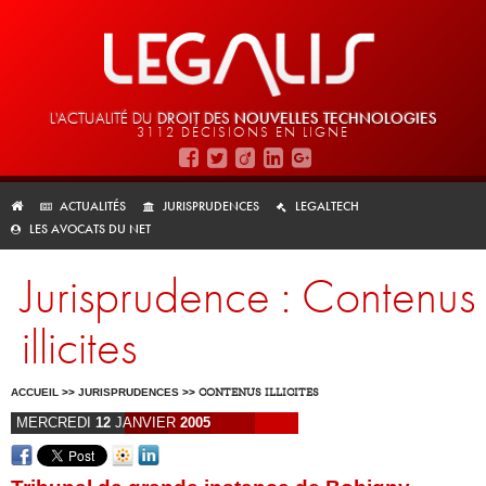
L'ACTUALITÉ DU
DROIT DES
NOUVELLES TECHNOLOGIES
3112 DÉCISIONS EN LIGNE
ACTUALITÉS
JURISPRUDENCES
LEGALTECH
LES AVOCATS DU NET
Jurisprudence : Contenus
illicites
ACCUEIL
>>
JURISPRUDENCES
>>
CONTENUS ILLICITES
MERCREDI
12
JANVIER
2005