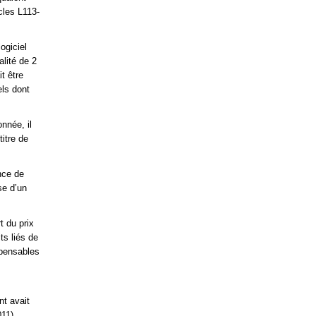
cles L113-
ogiciel
alité de 2
t être
els dont
nnée, il
titre de
nce de
se d’un
t du prix
ts liés de
spensables
nt avait
011).