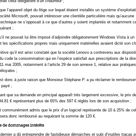
erait celui obligatoire d’un chauffeur ;
ue l’appareil objet du litige sur lequel étaient installés un système d’exploitat
société Microsoft, pouvait intéresser une clientèle particulière mais qu’aucune
 technique ne s’opposait à ce que d’autres y soient implantés et notamment 
quérant ;
’il ne pouvait lui être imposé d’adjoindre obligatoirement Windows Vista à un
nt les spécifications propres mais uniquement matérielles avaient dicté son ch
nitive qu’il est ainsi constaté que la société Lenovo a contrevenu aux disposit
 du code la consommation qui en l’espèce satisfait aux prescriptions de la dire
1 mai 2005, notamment à l’article 29 de son annexe 1, relative aux pratiques
éloyales ;
st donc à juste raison que Monsieur Stéphane P. a pu réclamer le rembourse
t payé ;
nt que sa demande en principal apparaît très largement excessive, le prix de
404,81 € représentant plus de 65% des 597 € réglés lors de son acquisition ;
st communément admis que le prix d’un logiciel représente de 10 à 25% de cel
il sera donc remboursé au requérant la somme de 120 €.
e de dommages intérêts
dernier a dû entreprendre de fastidieuse démarches et subi d’inutiles tracas p