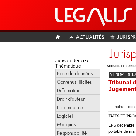
ACTUALITÉS
JURISP
Juris
Jurisprudence /
Thématique
ACCUEIL
>>
JURIS
Base de données
VENDREDI
10
Contenus illicites
Tribunal 
Jugement 
Diffamation
Droit d'auteur
E-commerce
achat - cons
Logiciel
FAITS ET PR
Marques
Le 5 décembre 2
portable de mar
Responsabilité