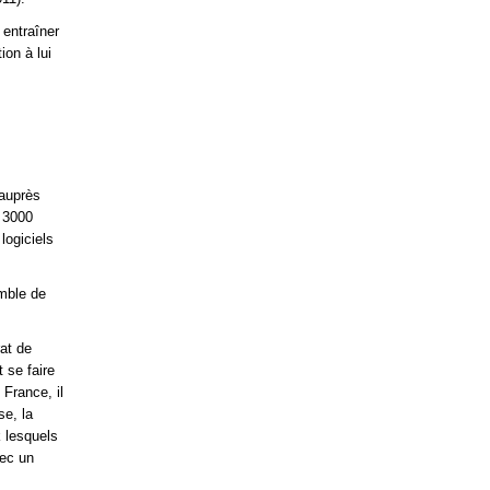
 entraîner
ion à lui
 auprès
 3000
logiciels
mble de
at de
t se faire
 France, il
se, la
k lesquels
vec un