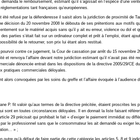
 il demanda le remboursement, estimant qu’il s’agissait en l’espèce d’une vente
es réglementations tant françaises qu’européennes.
nt été refusé par la défenderesse il saisit alors la juridiction de proximité de T
ne décision du 20 novembre 2008 le débouta de ses prétentions aux motifs qu’
ntement sur le matériel acquis sans qu’il y ait eu erreur, violence ou dol et q
 des parties s’était fait sur un ordinateur complet et prêt à l’emploi, étant ajout
ossibilité de le retourner, son prix lui étant alors restitué.
pourvoi contre ce jugement, la Cour de cassation par arrêt du 15 novembre 
ité et renvoya l’affaire devant notre juridiction estimant qu’il n’avait pas été r
merciale dénoncée entrait dans les dispositions de la directive 2005/29/CE d
ux pratiques commerciales déloyales.
nt alors convoquées par les soins du greffe et l’affaire évoquée à l’audience 
.
e P. fit valoir qu’aux termes de la directive précitée, étaient proscrites les 
i sont en toutes circonstances déloyales. Il en donnait la liste faisant référe
ticle 29 précisait qui prohibait le fait « d’exiger le paiement immédiat ou diffé
s par le professionnel sans que le consommateur les ait demandé ou exiger leu
ation… » ;
 en outre qu’à défaut de faire partie de cette catégorie les articles 5, 8 et 9 indi