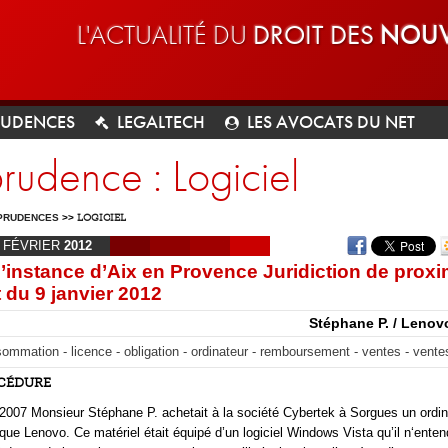
L'ACTUALITÉ DU
DROIT DES
NOUV
RUDENCES
LEGALTECH
LES AVOCATS DU NET
prudence : Logiciel
PRUDENCES
>>
LOGICIEL
FÉVRIER
2012
d’instance d’Aix en Provence Juridiction de proxi
du 9 janvier 2012
Stéphane P. / Lenov
ommation - licence - obligation - ordinateur - remboursement - ventes - vente
OCÉDURE
007 Monsieur Stéphane P. achetait à la société Cybertek à Sorgues un ordin
que Lenovo. Ce matériel était équipé d’un logiciel Windows Vista qu’il n‘enten