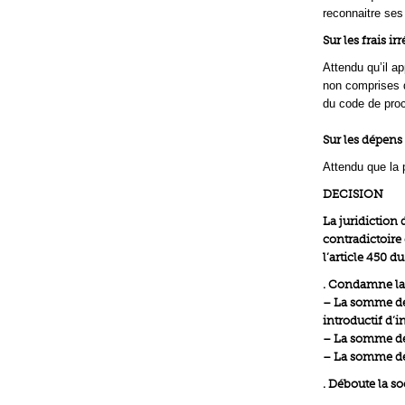
reconnaitre ses
Sur les frais ir
Attendu qu’il ap
non comprises da
du code de proc
Sur les dépens
Attendu que la 
DECISION
La juridiction 
contradictoire 
l’article 450 d
. Condamne la 
– La somme de 
introductif d’i
– La somme de 
– La somme de 
. Déboute la s