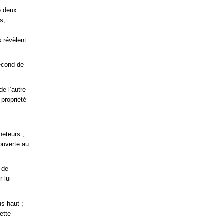
e deux
s,
s révèlent
second de
e l’autre
 propriété
heteurs ;
ouverte au
 de
 lui-
us haut ;
ette