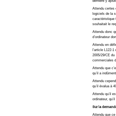
dernière y ajout
Attendu certes q
logiciels de la 
caractéristique
souhaitait le re
Attendu donc qu
d’ordinateur do
Attendu en défi
l’article L122-1
2005/29/CE du 1
commerciales d
Attendu que c’e
qu’il a indûmen
Attendu cependa
qu’il évalua à 
Attendu qu’il e
ordinateur, qu’
Sur la demand
Attendu que ce 