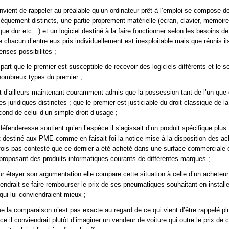
onvient de rappeler au préalable qu’un ordinateur prêt à l’emploi se compose d
sèquement distincts, une partie proprement matérielle (écran, clavier, mémoire
ue dur etc…) et un logiciel destiné à la faire fonctionner selon les besoins de
que chacun d’entre eux pris individuellement est inexploitable mais que réunis il
enses possibilités ;
part que le premier est susceptible de recevoir des logiciels différents et le 
nombreux types du premier ;
st d’ailleurs maintenant couramment admis que la possession tant de l’un que d
es juridiques distinctes ; que le premier est justiciable du droit classique de la
cond de celui d’un simple droit d’usage ;
éfenderesse soutient qu’en l’espèce il s’agissait d’un produit spécifique plus
t destiné aux PME comme en faisait foi la notice mise à la disposition des ac
tefois pas contesté que ce dernier a été acheté dans une surface commerciale 
 proposant des produits informatiques courants de différentes marques ;
r étayer son argumentation elle compare cette situation à celle d’un acheteur
endrait se faire rembourser le prix de ses pneumatiques souhaitant en installer
ui lui conviendraient mieux ;
e la comparaison n’est pas exacte au regard de ce qui vient d’être rappelé pl
ce il conviendrait plutôt d’imaginer un vendeur de voiture qui outre le prix de c