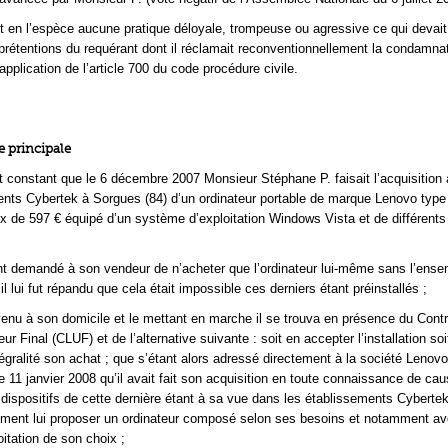
tait en l’espèce aucune pratique déloyale, trompeuse ou agressive ce qui devait
prétentions du requérant dont il réclamait reconventionnellement la condamnat
pplication de l’article 700 du code procédure civile.
 principale
st constant que le 6 décembre 2007 Monsieur Stéphane P. faisait l’acquisition
nts Cybertek à Sorgues (84) d’un ordinateur portable de marque Lenovo type
ix de 597 € équipé d’un système d’exploitation Windows Vista et de différents 
t demandé à son vendeur de n’acheter que l’ordinateur lui-même sans l’ense
 il lui fut répandu que cela était impossible ces derniers étant préinstallés ;
enu à son domicile et le mettant en marche il se trouva en présence du Contr
eur Final (CLUF) et de l’alternative suivante : soit en accepter l’installation soi
égralité son achat ; que s’étant alors adressé directement à la société Lenovo
le 11 janvier 2008 qu’il avait fait son acquisition en toute connaissance de cau
 dispositifs de cette dernière étant à sa vue dans les établissements Cyberte
ement lui proposer un ordinateur composé selon ses besoins et notamment a
itation de son choix ;