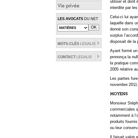
utiliser et dont
Vie privée
interdite par l
Celui-ci lui aya
LES AVOCATS
DU NET
laquelle dans u
donné son conse
surplus l’accord
disposait de la p
MOTS-CLÉS
LEGALIS
Ayant formé un 
prononça la null
CONTACT
LEGALIS
la pratique com
2005 relative a
Les parties fure
novembre 2011
MOYENS
Monsieur Stéphan
commerciales qu
notamment à l’ar
produits fourni
ou leur conserv
Il faisait valoir