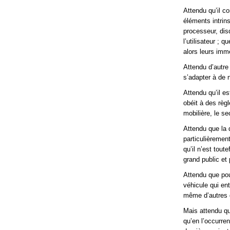
Attendu qu’il c
éléments intrin
processeur, disq
l’utilisateur ; 
alors leurs imm
Attendu d’autre 
s’adapter à de 
Attendu qu’il e
obéit à des règl
mobilière, le se
Attendu que la d
particulièremen
qu’il n’est tou
grand public et
Attendu que pou
véhicule qui ent
même d’autres q
Mais attendu qu
qu’en l’occurren