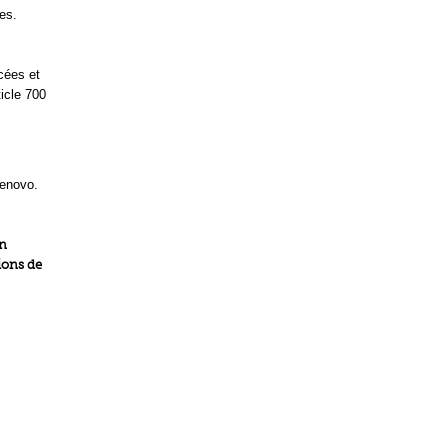
es.
ncées et
ticle 700
Lenovo.
on
tions de