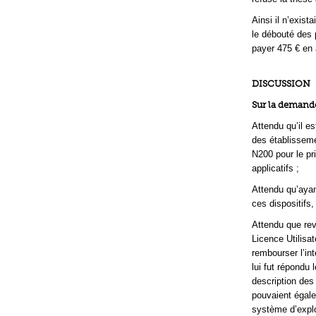
Ainsi il n’exis
le débouté des 
payer 475 € en a
DISCUSSION
Sur la demande
Attendu qu’il e
des établisseme
N200 pour le pr
applicatifs ;
Attendu qu’ayan
ces dispositifs,
Attendu que rev
Licence Utilisat
rembourser l’int
lui fut répondu 
description des
pouvaient égal
système d’explo