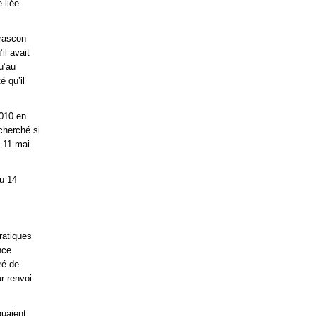
 liée
arascon
il avait
u’au
é qu’il
2010 en
echerché si
u 11 mai
du 14
pratiques
nce
ré de
r renvoi
quaient