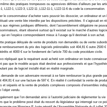
de même des pratiques trompeuses ou agressives définies d’ailleurs par les arti
-1, L122-1, L122-3, L122-11 ,L112-11-1, L122-11-6 du code la consommation.
iger le consommateur d’acheter sans pouvoir les dissocier, un ordinateur et un l
tituait une vente liée interdite par les dispositions précitées. Il s’agissait en ré
es aux régimes juridiques différents, dont l’assemblement obligatoire ne pouvai
ommateurs, étant observé surtout qu’il existait sur le marché d’autres logici
s qui en l’espèce correspondaient mieux à l’usage qu‘il destinait à son achat.
tte pratique déloyale de vente de produits non demandés ou de vente subordo
 le remboursement du prix des logiciels préinstallés soit 404,81 € outre 2500 € 
érêts et 4000 € sur le fondement de l’article 700 du code procédure civile.
vo répliquait que le requérant avait acheté son ordinateur en toute connaissa
nt pas que le modèle acquis était destiné aux professionnels et que l’hypothè
lant pas de logiciel installé était en réalité marginale.
 la demande de son adversaire revenait à se faire rembourser la plus grande par
it 404,81 € sur une facture de 597 €. En réalité il confondait la vente de produi
cts et séparés et la vente de produits complexes composés d’ensembles indi
e l’objet vendu.
r également que l’on demandait ainsi à l’autorité judiciaire de réglementer la vie
s que le problème posé était du ressort du législateur qui interrogé sur ce poi
 avancée par Monsieur P. (vote négatif de l’Assemblée Nationale du 6 juillet 2