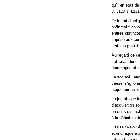
qu’il en était 
3, L120-1, L121
Or le fait d’obl
préinstallé cons
entités distinct
imposé aux cons
certains gratuit
Au regard de ce
sollicitait donc
dommages et int
La société Leno
cause, n’ignora
acquéreur ne vou
Il ajoutait que
d’acquisition so
produits distin
à la définition d
Il faisait valoi
économique alor
refusé la thèse