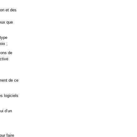
ion et des
ceux que
 type
oix ;
ions de
ctive
ment de ce
s logiciels
ui d’un
our faire