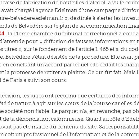
nçaise de fabrication de bouteilles d’alcool, a vu le cours
 avait chargé l’agence Edelman d’une campagne d’infor
re-belvedere.edelman.fr », destinée à alerter les investis
ts de Belvédère sur le plan de sa communication fina
04
, la 11ème chambre du tribunal correctionnel a conda
d’amende pour « diffusion de fausses informations en m
s titres », sur le fondement de l’article L 465 et s. du co
, Belvédère s’était désistée de la procédure. Elle avait p
s en concluant un accord par lequel elle cédait les marqu
et la promesse de retirer sa plainte. Ce qui fut fait. Mais 
 de Paris a suivi son cours.
décision, les juges ont reconnu que certaines des inform
 été de nature à agir sur les cours de la bourse car elle
société non fiable. Le parquet n’a, en revanche, pas ob
de la dénonciation calomnieuse. Quant au rôle d’Edelm
’avait pas été maître du contenu du site. Sa responsabilit
 soit un professionnel de l’information et de la commu