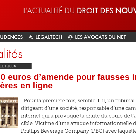
L'ACTUALITÉ DU
DROIT DES
NOUV
RUDENCES
LEGALTECH
LES AVOCATS DU NET
lités
LLET
2004
00 euros d’amende pour fausses i
ères en ligne
Pour la première fois, semble-t-il, un tribuna
dirigeant d’une société, responsable d’une ca
internet qui a provoqué la chute du cours de l’
cible. Victime d’une attaque informationnelle 
Phillips Beverage Company (PBC) avec laquelle e