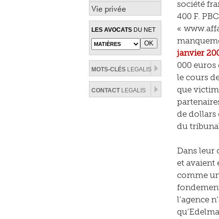
société fra
Vie privée
400 F. PBC
« www.affai
LES AVOCATS
DU NET
manquemen
janvier 20
000 euros 
MOTS-CLÉS
LEGALIS
le cours de
que victime
CONTACT
LEGALIS
partenaire
de dollars 
du tribunal
Dans leur 
et avaient
comme une 
fondement 
l’agence n
qu’Edelman