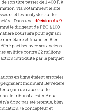
 de son titre passer de 1 400 F. à
mation, via notamment le site
seurs et les analystes sur les
ncière. Dans une
décision du 9
mné le dirigeant de PBC à 100
atière boursière pour agir sur
de monétaire et financier. Bien
référé pactiser avec ses anciens
es en litige contre 22 millions
l’action introduite par le parquet
ations en ligne étaient erronées
s dépeignaient indûment Belvédère
tenu gain de cause sur le
an, le tribunal a estimé que
é n’a donc pas été retenue, bien
nication, le concepteur et