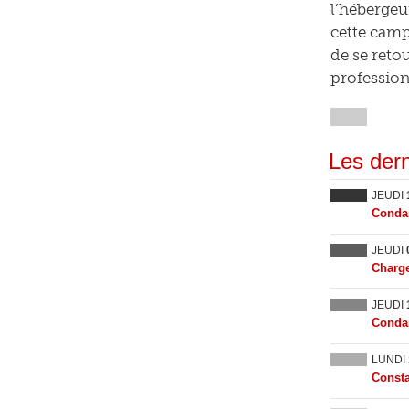
l’hébergeu
cette camp
de se retou
profession
Les dern
JEUDI
Condam
JEUDI
Charge
JEUDI
Condam
LUNDI
Consta