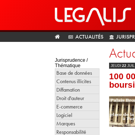
ACTUALITÉS
JURISP
Actua
Jurisprudence /
Thématique
JEUDI
22
JUI
Base de données
100 0
Contenus illicites
boursi
Diffamation
Droit d'auteur
E-commerce
Logiciel
Marques
Responsabilité