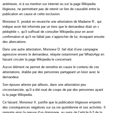
antérieure, ni à sa mention sur internet ou sur la page Wikipedia
litigieuse, ne permettant pas de retenir un lien de causalité entre la
publication en cause et cette exclusion.
Monsieur X. produit en revanche une attestation de Madame R., qui
indique avoir été informée par un tiers que le demandeur était un «
pédophile », qu’il suffisait de consulter Wikipedia pour en avoir
confirmation et qu’il ne fallait pas s’approcher de lui, évoquant ensuite
des altercations.
Dans une autre attestation, Monsieur D. fait état d’une campagne
agressive envers le demandeur, relayée notamment par WhatsApp en
faisant circuler la page Wikipedia le concernant.
Aucun élément ne permet de remettre en cause le contenu de ces
attestations, établie par des personnes partageant un loisir avec le
demandeur.
Son épouse atteste par ailleurs, dans une attestation peu
circonstanciée, qu’il a été roué de coups de par des personnes ayant
lu la page Wikipedia.
Ce faisant, Monsieur X. justifie que la publication litigieuse emporte
des conséquences négatives sur sa vie quotidienne et ses activités. Il
rapporte ainsi la preuve d’un dommage, au sens de l’article 6-3 de la