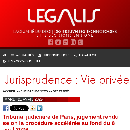
L'ACTUALITÉ DU
DROIT DES
NOUVELLES TECHNOLOGIES
3112 DÉCISIONS EN LIGNE
ACTUALITÉS
JURISPRUDENCES
LEGALTECH
LES AVOCATS DU NET
Jurisprudence : Vie privée
ACCUEIL
>>
JURISPRUDENCES
>>
VIE PRIVÉE
MARDI
21
AVRIL
2026
Tribunal judiciaire de Paris, jugement rendu
selon la procédure accélérée au fond du 8
avril 2026