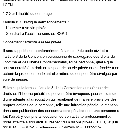
LCEN.
1.2 Sur l’illicéité du dommage
Monsieur X. invoque deux fondements :
– L’atteinte à sa vie privée
– Son droit à l’oubli, au sens du RGPD.
Concernant l’atteinte à la vie privée
Il sera rappelé que, conformément à l’article 9 du code civil et à
l’article 8 de la Convention européenne de sauvegarde des droits de
l’homme et des libertés fondamentales, toute personne, quelle que
soit sa notoriété, a droit au respect de sa vie privée et est fondée à en
obtenir la protection en fixant elle-même ce qui peut être divulgué par
voie de presse.
Si les stipulations de l’article 8 de la Convention européenne des
droits de l’Homme précité ne peuvent être invoquées pour se plaindre
d’une atteinte à la réputation qui résulterait de manière prévisible des
propres actions de la personne, telle une infraction pénale, la mention
dans une publication des condamnations pénales dont une personne a
fait l’objet, y compris à l’occasion de son activité professionnelle,
porte atteinte à son droit au respect dû à sa vie privée (CEDH, 28 juin
2018, M.L. et W.W. c. Allemagne, n° 60798/10 et 65599/10).