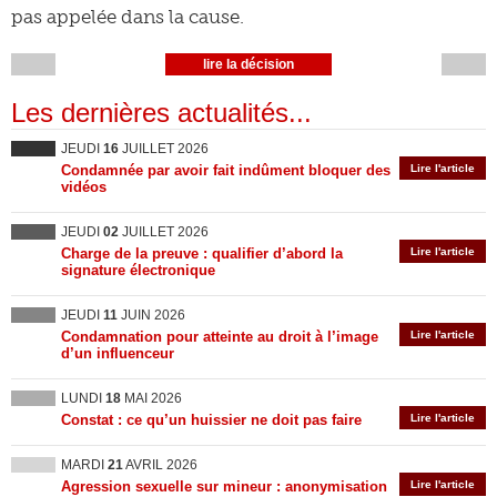
pas appelée dans la cause.
lire la décision
Les dernières actualités...
JEUDI
16
JUILLET 2026
Condamnée par avoir fait indûment bloquer des
Lire l'article
vidéos
JEUDI
02
JUILLET 2026
Charge de la preuve : qualifier d’abord la
Lire l'article
signature électronique
JEUDI
11
JUIN 2026
Condamnation pour atteinte au droit à l’image
Lire l'article
d’un influenceur
LUNDI
18
MAI 2026
Constat : ce qu’un huissier ne doit pas faire
Lire l'article
MARDI
21
AVRIL 2026
Agression sexuelle sur mineur : anonymisation
Lire l'article