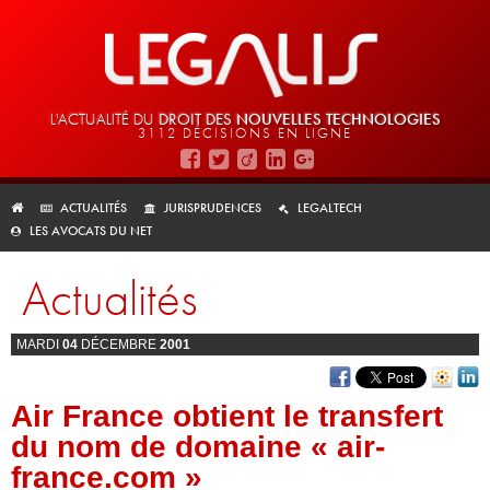
L'ACTUALITÉ DU
DROIT DES
NOUVELLES TECHNOLOGIES
3112 DÉCISIONS EN LIGNE
ACTUALITÉS
JURISPRUDENCES
LEGALTECH
LES AVOCATS DU NET
Actualités
MARDI
04
DÉCEMBRE
2001
Air France obtient le transfert
du nom de domaine « air-
france.com »