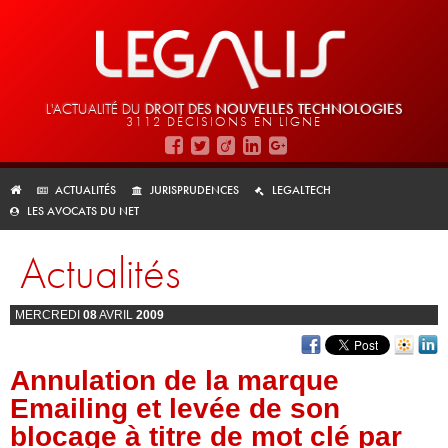
L'ACTUALITÉ DU
DROIT DES
NOUVELLES TECHNOLOGIES
3112 DÉCISIONS EN LIGNE
ACTUALITÉS
JURISPRUDENCES
LEGALTECH
LES AVOCATS DU NET
Actualités
MERCREDI
08
AVRIL
2009
Annulation de la marque
Emailing et levée de son
blocage à titre de mot clé par