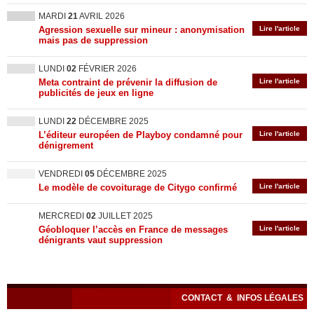
MARDI
21
AVRIL 2026
Agression sexuelle sur mineur : anonymisation
Lire l'article
mais pas de suppression
LUNDI
02
FÉVRIER 2026
Meta contraint de prévenir la diffusion de
Lire l'article
publicités de jeux en ligne
LUNDI
22
DÉCEMBRE 2025
L’éditeur européen de Playboy condamné pour
Lire l'article
dénigrement
VENDREDI
05
DÉCEMBRE 2025
Le modèle de covoiturage de Citygo confirmé
Lire l'article
MERCREDI
02
JUILLET 2025
Géobloquer l’accès en France de messages
Lire l'article
dénigrants vaut suppression
CONTACT
&
INFOS LÉGALES