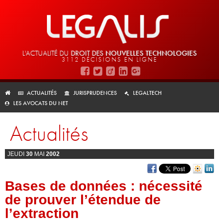
L'ACTUALITÉ DU
DROIT DES
NOUVELLES TECHNOLOGIES
3112 DÉCISIONS EN LIGNE
ACTUALITÉS
JURISPRUDENCES
LEGALTECH
LES AVOCATS DU NET
Actualités
JEUDI
30
MAI
2002
Bases de données : nécessité
de prouver l’étendue de
l’extraction