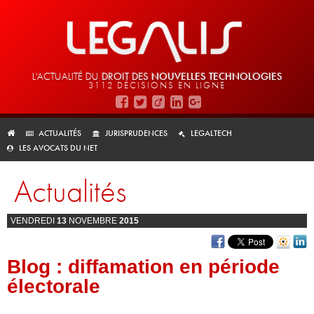
L'ACTUALITÉ DU
DROIT DES
NOUVELLES TECHNOLOGIES
3112 DÉCISIONS EN LIGNE
ACTUALITÉS
JURISPRUDENCES
LEGALTECH
LES AVOCATS DU NET
Actualités
VENDREDI
13
NOVEMBRE
2015
Blog : diffamation en période
électorale