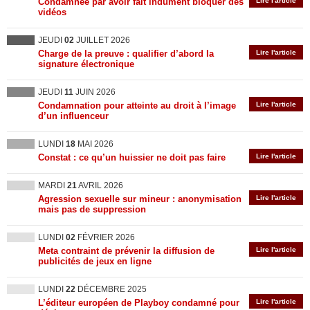
Condamnée par avoir fait indûment bloquer des
Lire l'article
vidéos
JEUDI
02
JUILLET 2026
Charge de la preuve : qualifier d’abord la
Lire l'article
signature électronique
JEUDI
11
JUIN 2026
Condamnation pour atteinte au droit à l’image
Lire l'article
d’un influenceur
LUNDI
18
MAI 2026
Constat : ce qu’un huissier ne doit pas faire
Lire l'article
MARDI
21
AVRIL 2026
Agression sexuelle sur mineur : anonymisation
Lire l'article
mais pas de suppression
LUNDI
02
FÉVRIER 2026
Meta contraint de prévenir la diffusion de
Lire l'article
publicités de jeux en ligne
LUNDI
22
DÉCEMBRE 2025
L’éditeur européen de Playboy condamné pour
Lire l'article