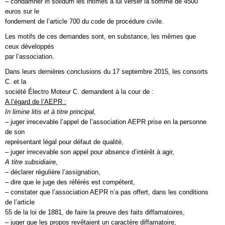
– condamner in solidum les intimés à lui verser la somme de 4500
euros sur le
fondement de l’article 700 du code de procédure civile.
Les motifs de ces demandes sont, en substance, les mêmes que
ceux développés
par l’association.
Dans leurs dernières conclusions du 17 septembre 2015, les consorts
C. et la
société Électro Moteur C. demandent à la cour de :
A l’égard de l’AEPR :
In limine litis et à titre principal,
– juger irrecevable l’appel de l’association AEPR prise en la personne
de son
représentant légal pour défaut de qualité,
– juger irrecevable son appel pour absence d’intérêt à agir,
A titre subsidiaire,
– déclarer régulière l’assignation,
– dire que le juge des référés est compétent,
– constater que l’association AEPR n’a pas offert, dans les conditions
de l’article
55 de la loi de 1881, de faire la preuve des faits diffamatoires,
– juger que les propos revêtaient un caractère diffamatoire,