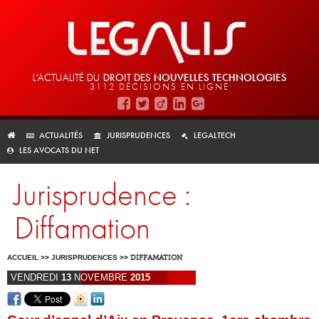
L'ACTUALITÉ DU
DROIT DES
NOUVELLES TECHNOLOGIES
3112 DÉCISIONS EN LIGNE
ACTUALITÉS
JURISPRUDENCES
LEGALTECH
LES AVOCATS DU NET
Jurisprudence :
Diffamation
ACCUEIL
>>
JURISPRUDENCES
>>
DIFFAMATION
VENDREDI
13
NOVEMBRE
2015