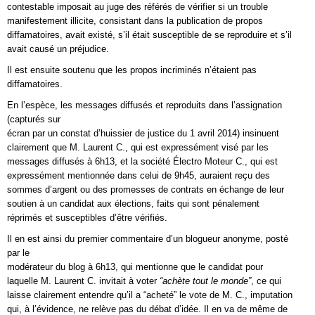
contestable imposait au juge des référés de vérifier si un trouble
manifestement illicite, consistant dans la publication de propos
diffamatoires, avait existé, s’il était susceptible de se reproduire et s’il
avait causé un préjudice.
Il est ensuite soutenu que les propos incriminés n’étaient pas
diffamatoires.
En l’espèce, les messages diffusés et reproduits dans l’assignation
(capturés sur
écran par un constat d’huissier de justice du 1 avril 2014) insinuent
clairement que M. Laurent C., qui est expressément visé par les
messages diffusés à 6h13, et la société Électro Moteur C., qui est
expressément mentionnée dans celui de 9h45, auraient reçu des
sommes d’argent ou des promesses de contrats en échange de leur
soutien à un candidat aux élections, faits qui sont pénalement
réprimés et susceptibles d’être vérifiés.
Il en est ainsi du premier commentaire d’un blogueur anonyme, posté
par le
modérateur du blog à 6h13, qui mentionne que le candidat pour
laquelle M. Laurent C. invitait à voter
“achète tout le monde”
, ce qui
laisse clairement entendre qu’il a “acheté” le vote de M. C., imputation
qui, à l’évidence, ne relève pas du débat d’idée. Il en va de même de