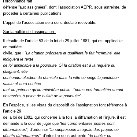
l’ordonnance fait
défense “aux assignées”, dont l’association AEPR, sous astreinte, de
procéder à certaines publications.
L’appel de l’association sera donc déclaré recevable.
Sur la nullité de l’assignation :
Il résulte de l’article 53 de la loi du 29 juillet 1881, qui est applicable
en matière
civile, que :
“La citation précisera et qualifiera le fait incriminé, elle
indiquera le texte
de loi applicable à la poursuite. Si la citation est à la requête du
plaignant, elle
contiendra élection de domicile dans la ville où siège la juridiction
saisie et sera notifiée
tant au prévenu qu’au ministère public. Toutes ces formalités seront
observées à peine de nullité de la poursuite”.
En l’espèce, si les visas du dispositif de l’assignation font référence à
l’article 29
de la loi de 1881, qui concerne à la fois la diffamation et l’injure, il est
demandé à la cour de juger que
“les commentaires postés sont
diffamatoires”
, d’ordonner
“la suppression intégrale des propos ou
décrits diffamatoires”
, d’interdire sous astreinte
“de publier ou