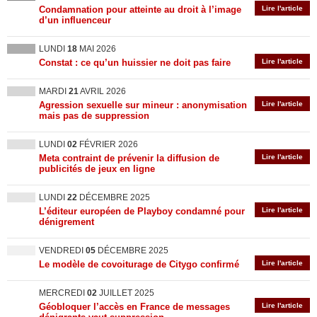
Condamnation pour atteinte au droit à l’image
Lire l'article
d’un influenceur
LUNDI
18
MAI 2026
Constat : ce qu’un huissier ne doit pas faire
Lire l'article
MARDI
21
AVRIL 2026
Agression sexuelle sur mineur : anonymisation
Lire l'article
mais pas de suppression
LUNDI
02
FÉVRIER 2026
Meta contraint de prévenir la diffusion de
Lire l'article
publicités de jeux en ligne
LUNDI
22
DÉCEMBRE 2025
L’éditeur européen de Playboy condamné pour
Lire l'article
dénigrement
VENDREDI
05
DÉCEMBRE 2025
Le modèle de covoiturage de Citygo confirmé
Lire l'article
MERCREDI
02
JUILLET 2025
Géobloquer l’accès en France de messages
Lire l'article