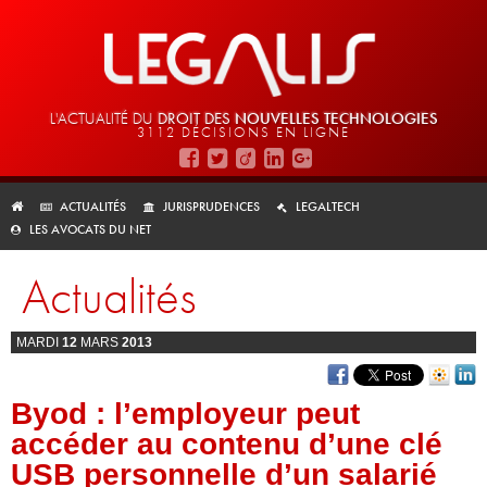
L'ACTUALITÉ DU
DROIT DES
NOUVELLES TECHNOLOGIES
3112 DÉCISIONS EN LIGNE
ACTUALITÉS
JURISPRUDENCES
LEGALTECH
LES AVOCATS DU NET
Actualités
MARDI
12
MARS
2013
Byod : l’employeur peut
accéder au contenu d’une clé
USB personnelle d’un salarié