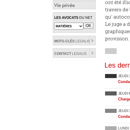
ont été il
Vie privée
travers de 
qu’ autocol
LES AVOCATS
DU NET
Le juge a 
graphiques
provision.
MOTS-CLÉS
LEGALIS
CONTACT
LEGALIS
Les dern
JEUDI
Condam
JEUDI
Charge
JEUDI
Condam
LUNDI