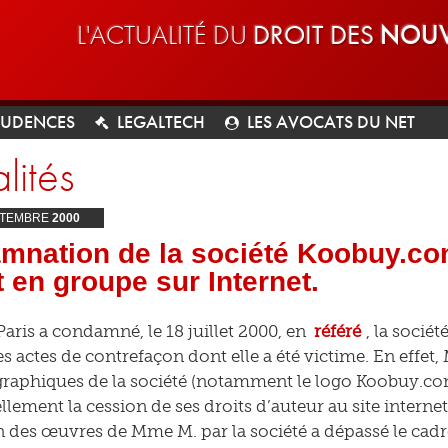
L'ACTUALITÉ DU
DROIT DES
NOUV
RUDENCES
LEGALTECH
LES AVOCATS DU NET
lités
TEMBRE
2000
mnation de la société Koobuy.com
t en groupe sur Internet.
Paris a condamné, le 18 juillet 2000, en
référé
, la soci
 actes de contrefaçon dont elle a été victime. En effet, 
graphiques de la société (notamment le logo Koobuy.com)
lement la cession de ses droits d’auteur au site internet 
on des œuvres de Mme M. par la société a dépassé le cadre 