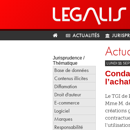
ACTUALITÉS
JURISP
Actua
Jurisprudence /
Thématique
LUNDI
11
SEP
Base de données
Conda
Contenus illicites
l’acha
Diffamation
Droit d'auteur
Le TGI de 
E-commerce
Mme M. des
Logiciel
créations 
contractuel
Marques
l’utilisati
Responsabilité