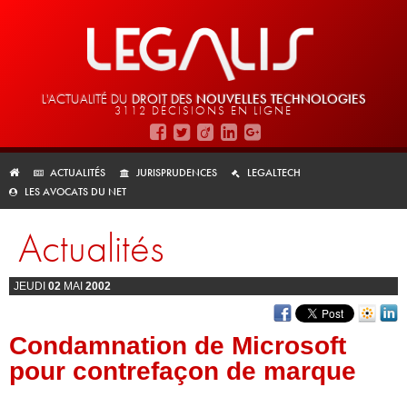
L'ACTUALITÉ DU
DROIT DES
NOUVELLES TECHNOLOGIES
3112 DÉCISIONS EN LIGNE
ACTUALITÉS
JURISPRUDENCES
LEGALTECH
LES AVOCATS DU NET
Actualités
JEUDI
02
MAI
2002
Condamnation de Microsoft
pour contrefaçon de marque