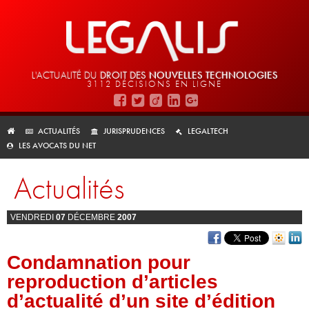
L'ACTUALITÉ DU
DROIT DES
NOUVELLES TECHNOLOGIES
3112 DÉCISIONS EN LIGNE
ACTUALITÉS
JURISPRUDENCES
LEGALTECH
LES AVOCATS DU NET
Actualités
VENDREDI
07
DÉCEMBRE
2007
Condamnation pour
reproduction d’articles
d’actualité d’un site d’édition