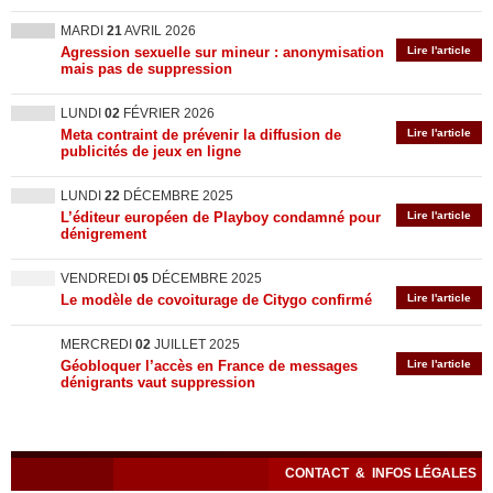
MARDI
21
AVRIL 2026
Agression sexuelle sur mineur : anonymisation
Lire l'article
mais pas de suppression
LUNDI
02
FÉVRIER 2026
Meta contraint de prévenir la diffusion de
Lire l'article
publicités de jeux en ligne
LUNDI
22
DÉCEMBRE 2025
L’éditeur européen de Playboy condamné pour
Lire l'article
dénigrement
VENDREDI
05
DÉCEMBRE 2025
Le modèle de covoiturage de Citygo confirmé
Lire l'article
MERCREDI
02
JUILLET 2025
Géobloquer l’accès en France de messages
Lire l'article
dénigrants vaut suppression
CONTACT
&
INFOS LÉGALES