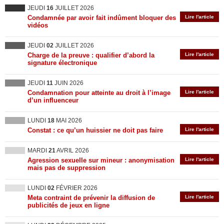
JEUDI
16
JUILLET 2026
Condamnée par avoir fait indûment bloquer des
Lire l'article
vidéos
JEUDI
02
JUILLET 2026
Charge de la preuve : qualifier d’abord la
Lire l'article
signature électronique
JEUDI
11
JUIN 2026
Condamnation pour atteinte au droit à l’image
Lire l'article
d’un influenceur
LUNDI
18
MAI 2026
Constat : ce qu’un huissier ne doit pas faire
Lire l'article
MARDI
21
AVRIL 2026
Agression sexuelle sur mineur : anonymisation
Lire l'article
mais pas de suppression
LUNDI
02
FÉVRIER 2026
Meta contraint de prévenir la diffusion de
Lire l'article
publicités de jeux en ligne