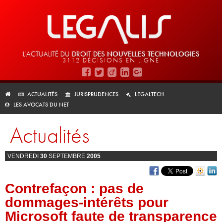
L'ACTUALITÉ DU
DROIT DES
NOUVELLES TECHNOLOGIES
3112 DÉCISIONS EN LIGNE
ACTUALITÉS
JURISPRUDENCES
LEGALTECH
LES AVOCATS DU NET
Actualités
VENDREDI
30
SEPTEMBRE
2005
Contrefaçon : pas de
dommages-intérêts pour
Microsoft faute de transparence