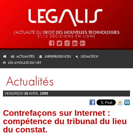
L'ACTUALITÉ DU
DROIT DES
NOUVELLES TECHNOLOGIES
3112 DÉCISIONS EN LIGNE
ACTUALITÉS
JURISPRUDENCES
LEGALTECH
LES AVOCATS DU NET
Actualités
VENDREDI
30
AVRIL
1999
Contrefaçons sur Internet :
compétence du tribunal du lieu
du constat.