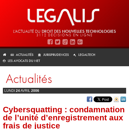
L'ACTUALITÉ DU
DROIT DES
NOUVELLES TECHNOLOGIES
3112 DÉCISIONS EN LIGNE
ACTUALITÉS
JURISPRUDENCES
LEGALTECH
LES AVOCATS DU NET
Actualités
LUNDI
24
AVRIL
2006
Cybersquatting : condamnation
de l’unité d’enregistrement aux
frais de justice