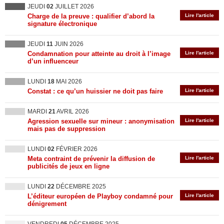
JEUDI
02
JUILLET 2026
Charge de la preuve : qualifier d’abord la
Lire l'article
signature électronique
JEUDI
11
JUIN 2026
Condamnation pour atteinte au droit à l’image
Lire l'article
d’un influenceur
LUNDI
18
MAI 2026
Constat : ce qu’un huissier ne doit pas faire
Lire l'article
MARDI
21
AVRIL 2026
Agression sexuelle sur mineur : anonymisation
Lire l'article
mais pas de suppression
LUNDI
02
FÉVRIER 2026
Meta contraint de prévenir la diffusion de
Lire l'article
publicités de jeux en ligne
LUNDI
22
DÉCEMBRE 2025
L’éditeur européen de Playboy condamné pour
Lire l'article
dénigrement