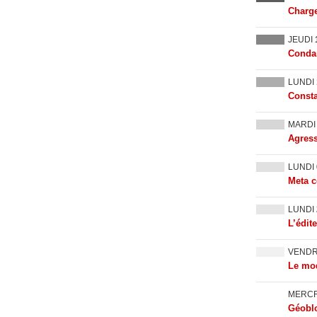
Charge
JEUDI
Condam
LUNDI
Consta
MARD
Agress
LUNDI
Meta c
LUNDI
L’édit
VEND
Le mod
MERC
Géoblo