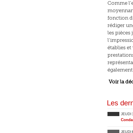
Comme l’ex
moyennant 
fonction d
rédiger un
les pièces
l’impressio
établies e
prestations
représenta
également 
Voir la dé
Les dern
JEUDI
Condam
JEUDI