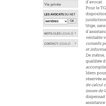
d’avocat.
Vie privée
Pour le TG
dispositio
LES AVOCATS
DU NET
juridictio
litige, san
d’assistanc
MOTS-CLÉS
LEGALIS
véritable 
conseils p
CONTACT
LEGALIS
et informat
De même, l
qualifiée d
accomplie 
Idem pour 
réservée a
de calcul c
issues de l
dispensait
assistance 