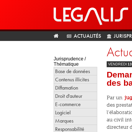
ACTUALITÉS
JURISP
Actua
Jurisprudence /
Thématique
VENDREDI
13
Base de données
Demand
Contenus illicites
des b
Diffamation
Droit d'auteur
Par un
ju
E-commerce
des presta
Logiciel
l’élaborat
au civil in
Marques
directeur d
Responsabilité