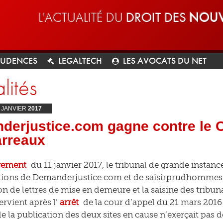
L'ACTUALITÉ DU
DROIT DES
NOUV
RUDENCES
LEGALTECH
LES AVOCATS DU NET
lités
JANVIER
2017
erjustice.com gagne contre le C
arreaux
gement
du 11 janvier 2017, le tribunal de grande instance
tions de Demanderjustice.com et de saisirprudhommes.c
ion de lettres de mise en demeure et la saisine des tribun
tervient après l’
arrêt
de la cour d’appel du 21 mars 2016 
e la publication des deux sites en cause n’exerçait pas d