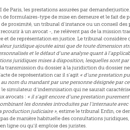
I de Paris, les prestations assurées par demanderjustice.
n de formulaires-type de mise en demeure et le fait de p
n de proximité, un tribunal d’instance ou un conseil de
s recourir à un avocat -, ne relèvent pas de la mission tr
e et de représentation en justice. Le tribunal considère 
valeur juridique ajoutée ainsi que de toute dimension str
ersonnalisés et le défaut d’une analyse quant à l’applica
ions juridiques mises à disposition, lesquelles sont par 
a transmission du dossier à la juridiction du dossier n
’acte de représentation car il s’agit
« d’une prestation pu
au nom du mandant par une personne désignée par celui
le simulateur d’indemnisation qui ne saurait caractérise
ux avocats :
« il s’agit encore d’une prestation purement
ombinant les données introduites par l’internaute avec ce
a production judiciaire »
, estime le tribunal Enfin, ce de
 pas de manière habituelle des consultations juridiques,
en ligne ou qu’il emploie des juristes.