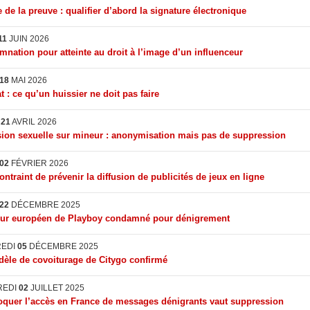
 de la preuve : qualifier d’abord la signature électronique
11
JUIN 2026
nation pour atteinte au droit à l’image d’un influenceur
18
MAI 2026
t : ce qu’un huissier ne doit pas faire
I
21
AVRIL 2026
ion sexuelle sur mineur : anonymisation mais pas de suppression
02
FÉVRIER 2026
ontraint de prévenir la diffusion de publicités de jeux en ligne
22
DÉCEMBRE 2025
eur européen de Playboy condamné pour dénigrement
REDI
05
DÉCEMBRE 2025
èle de covoiturage de Citygo confirmé
REDI
02
JUILLET 2025
quer l’accès en France de messages dénigrants vaut suppression