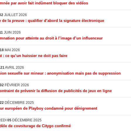
née par avoir fait indûment bloquer des vidéos
02
JUILLET 2026
 de la preuve : qualifier d’abord la signature électronique
11
JUIN 2026
nation pour atteinte au droit à l’image d’un influenceur
18
MAI 2026
t : ce qu’un huissier ne doit pas faire
I
21
AVRIL 2026
ion sexuelle sur mineur : anonymisation mais pas de suppression
02
FÉVRIER 2026
ontraint de prévenir la diffusion de publicités de jeux en ligne
22
DÉCEMBRE 2025
eur européen de Playboy condamné pour dénigrement
REDI
05
DÉCEMBRE 2025
èle de covoiturage de Citygo confirmé