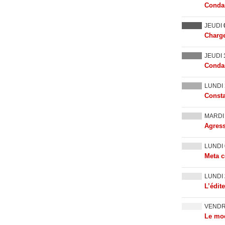
Condam
JEUDI
Charge
JEUDI
Condam
LUNDI
Consta
MARD
Agress
LUNDI
Meta c
LUNDI
L’édit
VEND
Le mod