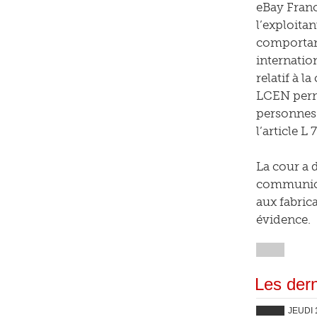
eBay Franc
l’exploitan
comportant
internation
relatif à l
LCEN perme
personnes c
l’article 
La cour a 
communicat
aux fabrica
évidence.
Les dern
JEUDI