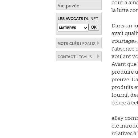
cour a ains
Vie privée
la lutte co
LES AVOCATS
DU NET
Dans un ju
avait qualif
courtage».
MOTS-CLÉS
LEGALIS
l’absence 
voulant vo
CONTACT
LEGALIS
Avant que 
produire u
preuve. L’a
produits 
fournit des
échec à ce
eBay comme
été introdu
relatives 