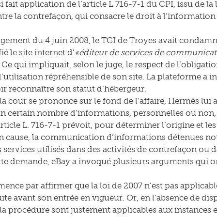
i fait application de l’article L 716-7-1 du CPI, issu de la
ntre la contrefaçon, qui consacre le droit à l’informatio
gement du 4 juin 2008, le TGI de Troyes avait condamn
ié le site internet d’
«éditeur de services de communicati
Ce qui impliquait, selon le juge, le respect de l’obligati
d’utilisation répréhensible de son site. La plateforme a 
ir reconnaître son statut d’hébergeur.
la cour se prononce sur le fond de l’affaire, Hermès lu
n certain nombre d’informations, personnelles ou non, u
rticle L. 716-7-1 prévoit, pour déterminer l’origine et le
en cause, la communication d’informations détenues n
 services utilisés dans des activités de contrefaçon ou d
tte demande, eBay a invoqué plusieurs arguments qui ont,
nce par affirmer que la loi de 2007 n’est pas applicable 
ite avant son entrée en vigueur. Or, en l’absence de dispo
à la procédure sont justement applicables aux instances 