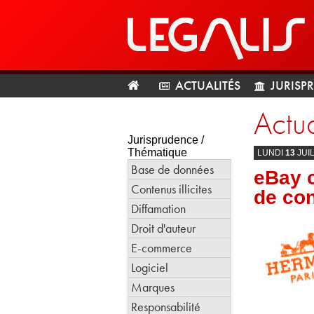
ACTUALITÉS
JURISP
Actua
Jurisprudence /
Thématique
LUNDI
13
JUI
Base de données
eBay c
Contenus illicites
de co
Diffamation
Droit d'auteur
E-commerce
Logiciel
Marques
Responsabilité