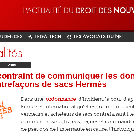
L'ACTUALITÉ DU
DROIT DES
NOUV
RUDENCES
LEGALTECH
LES AVOCATS DU NET
lités
LLET
2009
ontraint de communiquer les don
ntrefaçons de sacs Hermès
Dans une
ordonnance
d’incident, la cour d’a
France et International qu’elles communiquent
vendeurs et acheteurs de sacs contrefaisant He
commercialisées, livrées, reçues et commandées,
de pseudos de l’internaute en cause, l’historique