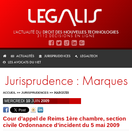
L'ACTUALITÉ DU
DROIT DES
NOUVELLES TECHNOLOGIES
3112 DÉCISIONS EN LIGNE
ACTUALITÉS
JURISPRUDENCES
LEGALTECH
LES AVOCATS DU NET
Jurisprudence : Marques
ACCUEIL
>>
JURISPRUDENCES
>>
MARQUES
MERCREDI
10
JUIN
2009
Cour d’appel de Reims 1ère chambre, section
civile Ordonnance d’incident du 5 mai 2009