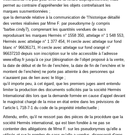
permet au contraire d’appréhender les objets contrefaisant les
marques susmentionnées ;
que la demande relative à la communication de “l’historique détaillé
des ventes réalisées par Mme F. par pseudonyme (y compris
“barbie.cindy7), comprenant les quantités vendues de sacs
reproduisant les marques Hermès n° 1558 350, attelage n° 1 548 553,
Hermès avec attelage n° 1 377 454, H cercle avec attelage sur fond
blanc n° 96636171, H cercle avec attelage sur fond orangé n°
96637210 depuis son inscription sur le site accessible à l’adresse
www.eBay.fr jusqu’à ce jour (désignation de l’objet proposé à la vente,
la date de début et de fin de l’enchère, la date de fin de l’enchère et le
montent de l’enchère) ne porte pas atteinte à des personnes qui
n’auraient pas de lien avec le litige ;
qu’il importe peu, à cet égard, que les premiers juges aient entendu
limiter la production des documents sollicités par la société Hermès
International dès lors que la demande formée en cause d’appel devant
le magistrat chargé de la mise en état entre dans les prévisions de
l’article L 718-7-1 du code de la propriété intellectuelle ;
Attendu, enfin, qu’il ne ressort pas des pièces de la procédure que la
société Hermès international, qui est bien fondée à ne pas se
contenter des allégations de Mme F. sur les pseudonymes qu’elle a
utilisés et sur le nombre de sacs qu’elle a vendus, disposerait d’ores