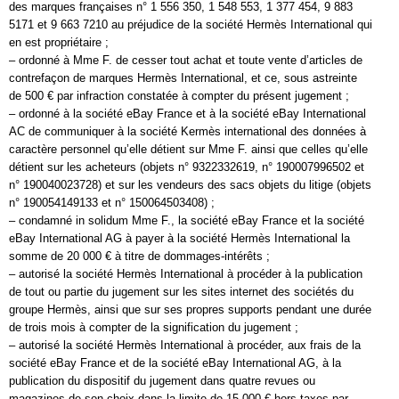
des marques françaises n° 1 556 350, 1 548 553, 1 377 454, 9 883
5171 et 9 663 7210 au préjudice de la société Hermès International qui
en est propriétaire ;
– ordonné à Mme F. de cesser tout achat et toute vente d’articles de
contrefaçon de marques Hermès International, et ce, sous astreinte
de 500 € par infraction constatée à compter du présent jugement ;
– ordonné à la société eBay France et à la société eBay International
AC de communiquer à la société Kermès international des données à
caractère personnel qu’elle détient sur Mme F. ainsi que celles qu’elle
détient sur les acheteurs (objets n° 9322332619, n° 190007996502 et
n° 190040023728) et sur les vendeurs des sacs objets du litige (objets
n° 190054149133 et n° 150064503408) ;
– condamné in solidum Mme F., la société eBay France et la société
eBay International AG à payer à la société Hermès International la
somme de 20 000 € à titre de dommages-intérêts ;
– autorisé la société Hermès International à procéder à la publication
de tout ou partie du jugement sur les sites internet des sociétés du
groupe Hermès, ainsi que sur ses propres supports pendant une durée
de trois mois à compter de la signification du jugement ;
– autorisé la société Hermès International à procéder, aux frais de la
société eBay France et de la société eBay International AG, à la
publication du dispositif du jugement dans quatre revues ou
magazines de son choix dans la limite de 15 000 € hors taxes par