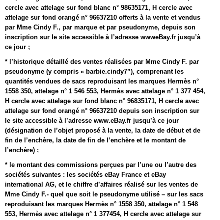
cercle avec attelage sur fond blanc n° 98635171, H cercle avec
attelage sur fond orangé n° 96637210 offerts à la vente et vendus
par Mme Cindy F., par marque et par pseudonyme, depuis son
inscription sur le site accessible à l’adresse wwweBay.fr jusqu’à
ce jour ;
* l’historique détaillé des ventes réalisées par Mme Cindy F. par
pseudonyme (y compris « barbie.cindy7”), comprenant les
quantités vendues de sacs reproduisant les marques Hermès n°
1558 350, attelage n° 1 546 553, Hermès avec attelage n° 1 377 454,
H cercle avec attelage sur fond blanc n° 96835171, H cercle avec
attelage sur fond orangé n° 96637210 depuis son inscription sur
le site accessible à l’adresse www.eBay.fr jusqu’à ce jour
(désignation de l’objet proposé à la vente, la date de début et de
fin de l’enchère, la date de fin de l’enchère et le montant de
l’enchère) ;
* le montant des commissions perçues par l’une ou l’autre des
sociétés suivantes : les sociétés eBay France et eBay
international AG, et le chiffre d’affaires réalisé sur les ventes de
Mme Cindy F.- quel que soit le pseudonyme utilisé – sur les sacs
reproduisant les marques Hermès n° 1558 350, attelage n° 1 548
553, Hermès avec attelage n° 1 377454, H cercle avec attelage sur