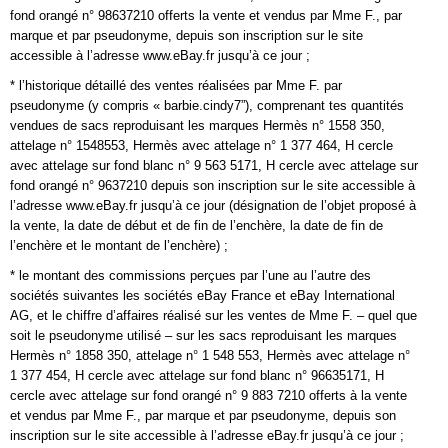
fond orangé n° 98637210 offerts la vente et vendus par Mme F., par
marque et par pseudonyme, depuis son inscription sur le site
accessible à l’adresse www.eBay.fr jusqu’à ce jour ;
* l’historique détaillé des ventes réalisées par Mme F. par
pseudonyme (y compris « barbie.cindy7”), comprenant tes quantités
vendues de sacs reproduisant les marques Hermès n° 1558 350,
attelage n° 1548553, Hermès avec attelage n° 1 377 464, H cercle
avec attelage sur fond blanc n° 9 563 5171, H cercle avec attelage sur
fond orangé n° 9637210 depuis son inscription sur le site accessible à
l’adresse www.eBay.fr jusqu’à ce jour (désignation de l’objet proposé à
la vente, la date de début et de fin de l’enchère, la date de fin de
l’enchère et le montant de l’enchère) ;
* le montant des commissions perçues par l’une au l’autre des
sociétés suivantes les sociétés eBay France et eBay International
AG, et le chiffre d’affaires réalisé sur les ventes de Mme F. – quel que
soit le pseudonyme utilisé – sur les sacs reproduisant les marques
Hermès n° 1858 350, attelage n° 1 548 553, Hermès avec attelage n°
1 377 454, H cercle avec attelage sur fond blanc n° 96635171, H
cercle avec attelage sur fond orangé n° 9 883 7210 offerts à la vente
et vendus par Mme F., par marque et par pseudonyme, depuis son
inscription sur le site accessible à l’adresse eBay.fr jusqu’à ce jour ;