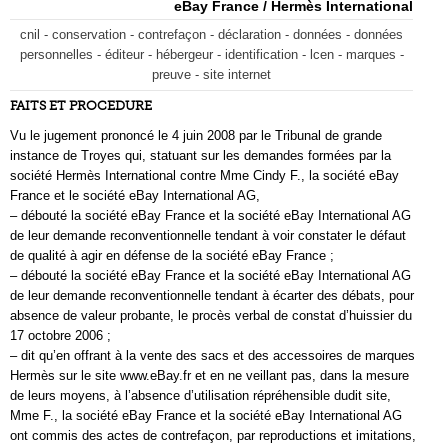
eBay France / Hermès International
cnil - conservation - contrefaçon - déclaration - données - données
personnelles - éditeur - hébergeur - identification - lcen - marques -
preuve - site internet
FAITS ET PROCEDURE
Vu le jugement prononcé le 4 juin 2008 par le Tribunal de grande
instance de Troyes qui, statuant sur les demandes formées par la
société Hermès International contre Mme Cindy F., la société eBay
France et le société eBay International AG,
– débouté la société eBay France et la société eBay International AG
de leur demande reconventionnelle tendant à voir constater le défaut
de qualité à agir en défense de la société eBay France ;
– débouté la société eBay France et la société eBay International AG
de leur demande reconventionnelle tendant à écarter des débats, pour
absence de valeur probante, le procès verbal de constat d’huissier du
17 octobre 2006 ;
– dit qu’en offrant à la vente des sacs et des accessoires de marques
Hermès sur le site www.eBay.fr et en ne veillant pas, dans la mesure
de leurs moyens, à l’absence d’utilisation répréhensible dudit site,
Mme F., la société eBay France et la société eBay International AG
ont commis des actes de contrefaçon, par reproductions et imitations,