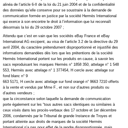
alinéa de l’article 6-II de la loi du 21 juin 2004 et de la confidentialité
des données qu’elle conserve pour se soustraire à la demande de
communication formée en justice par la société Hermès International
qui exerce à son encontre le droit à l’information que lui reconnaît
désormais la loi du 29 octobre 2007 ;
Attendu que c’est en vain que les sociétés eBay France et eBay
International AG excipent, au visa de l’article 3.2 de la directive du 29
avril 2004, du caractère prétendument disproportionné et injustifié des
informations demandées dès lors que les prétentions de la société
Hermès International portent sur les produits en cause, à savoir les
sacs reproduisant les marques Hermès n° 1858 350, attelage n° 1 548
553, Hermès avec attelage n° 1 377454, H cercle avec attelage sur
fond blanc n° 9
663 5171, H cercle avec attelage sur fond orangé n° 9663 7210 offerts
à la vente et vendus par Mme F., et non sur d’autres produits ou
d’autres vendeurs ;
que la circonstance selon laquelle la demande de communication
porte également sur les “tous autres sacs identiques ou similaires à
ceux visés dans les procès-verbaux des 17 octobre et 1er décembre
2006, condamnés par le Tribunal de grande Instance de Troyes et
portant atteinte aux droits de marques de la société Hermès
International n’a pas pour effet de la rendre disproportionnée, mais