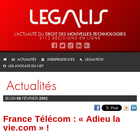
L'ACTUALITÉ DU
DROIT DES
NOUVELLES TECHNOLOGIES
3112 DÉCISIONS EN LIGNE
ACTUALITÉS
JURISPRUDENCES
LEGALTECH
LES AVOCATS DU NET
Actualités
JEUDI
08
FÉVRIER
2001
France Télécom : « Adieu la
vie.com » !