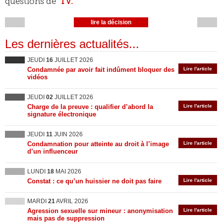
questions de
TV.
lire la décision
Les dernières actualités...
JEUDI
16
JUILLET 2026
Condamnée par avoir fait indûment bloquer des
Lire l'article
vidéos
JEUDI
02
JUILLET 2026
Charge de la preuve : qualifier d’abord la
Lire l'article
signature électronique
JEUDI
11
JUIN 2026
Condamnation pour atteinte au droit à l’image
Lire l'article
d’un influenceur
LUNDI
18
MAI 2026
Constat : ce qu’un huissier ne doit pas faire
Lire l'article
MARDI
21
AVRIL 2026
Agression sexuelle sur mineur : anonymisation
Lire l'article
mais pas de suppression