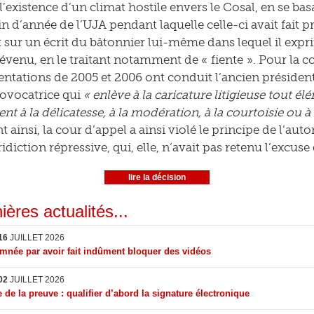
e l’existence d’un climat hostile envers le Cosal, en se 
in d’année de l’UJA pendant laquelle celle-ci avait fait 
t sur un écrit du bâtonnier lui-même dans lequel il exp
évenu, en le traitant notamment de « fiente ». Pour la co
entations de 2005 et 2006 ont conduit l’ancien présiden
rovocatrice qui
« enlève à la caricature litigieuse tout él
 à la délicatesse, à la modération, à la courtoisie ou à l
ainsi, la cour d’appel a ainsi violé le principe de l’auto
idiction répressive, qui, elle, n’avait pas retenu l’excus
lire la décision
ières actualités...
16
JUILLET 2026
née par avoir fait indûment bloquer des vidéos
02
JUILLET 2026
 de la preuve : qualifier d’abord la signature électronique