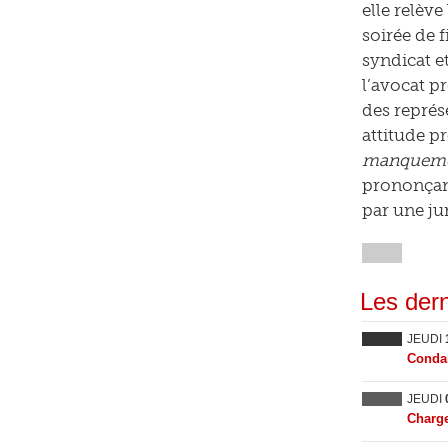
elle relèv
soirée de f
syndicat e
l’avocat pr
des représ
attitude p
manquement
prononçant 
par une jur
Les dern
JEUDI
Condam
JEUDI
Charge