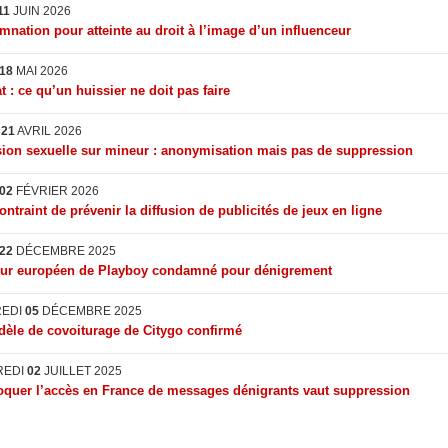
11
JUIN 2026
nation pour atteinte au droit à l’image d’un influenceur
18
MAI 2026
t : ce qu’un huissier ne doit pas faire
I
21
AVRIL 2026
ion sexuelle sur mineur : anonymisation mais pas de suppression
02
FÉVRIER 2026
ontraint de prévenir la diffusion de publicités de jeux en ligne
22
DÉCEMBRE 2025
eur européen de Playboy condamné pour dénigrement
REDI
05
DÉCEMBRE 2025
èle de covoiturage de Citygo confirmé
REDI
02
JUILLET 2025
quer l’accès en France de messages dénigrants vaut suppression