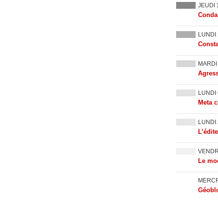
JEUDI
Condam
LUNDI
Consta
MARD
Agress
LUNDI
Meta c
LUNDI
L’édit
VEND
Le mod
MERC
Géoblo