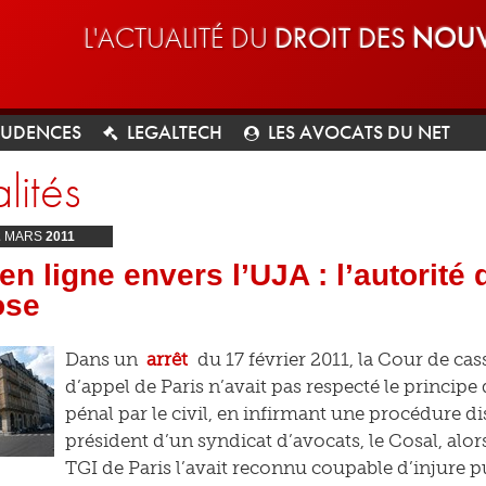
L'ACTUALITÉ DU
DROIT DES
NOUV
RUDENCES
LEGALTECH
LES AVOCATS DU NET
lités
2
MARS
2011
 en ligne envers l’UJA : l’autorité
ose
Dans un
arrêt
du 17 février 2011, la Cour de cas
d’appel de Paris n’avait pas respecté le principe 
pénal par le civil, en infirmant une procédure di
président d’un syndicat d’avocats, le Cosal, alor
TGI de Paris l’avait reconnu coupable d’injure p