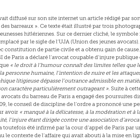
ait diffusé sur son site internet un article rédigé par son 
des barreaux ». Ce texte était illustré par trois photogr
 jeunesses hitlériennes. Sur ce dernier cliché, le symbole
remplacé par le sigle de l’UJA (Union des jeunes avocats)
ec constitution de partie civile et a obtenu gain de caus
I de Paris a déclaré l’avocat coupable d’injure publique e
 que
« le droit à l’humour connaît des limites telles que l
 la personne humaine, l’intention de nuire et les attaques
ique litigieuse dépasse l’outrance admissible en matiè
son caractère particulièrement outrageant ».
Suite à cet
s avocats du barreau de Paris a engagé des poursuites dis
009, le conseil de discipline de l’ordre a prononcé une p
ur avoir
« manqué à la délicatesse, à la modération et à la
té, l’injure étant dirigée contre une association d’avocat
 a toutefois été infirmé par la cour d’appel de Paris par
nu le contexte de l’affaire qui avait abouti à la mise en lign