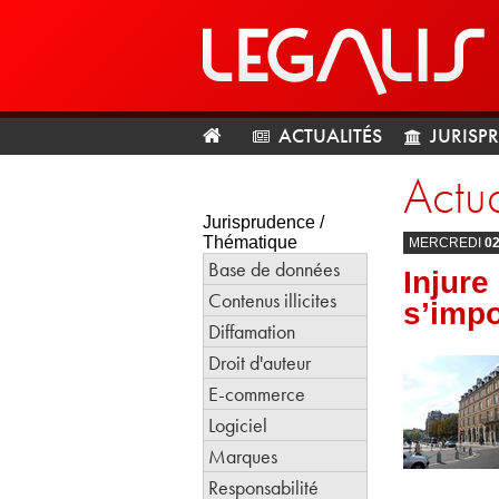
ACTUALITÉS
JURISP
Actua
Jurisprudence /
Thématique
MERCREDI
0
Base de données
Injure
Contenus illicites
s’imp
Diffamation
Droit d'auteur
E-commerce
Logiciel
Marques
Responsabilité