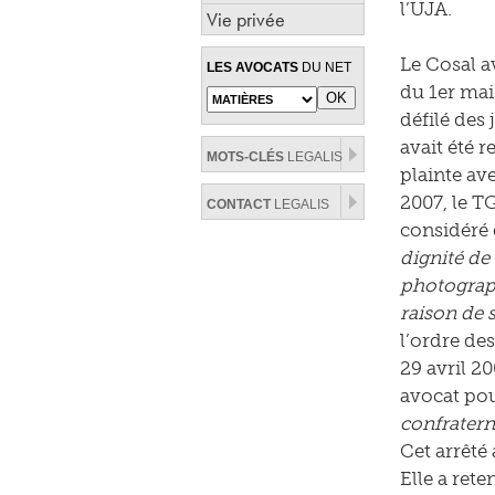
l’UJA.
Vie privée
Le Cosal av
LES AVOCATS
DU NET
du 1er mai 
défilé des
avait été 
MOTS-CLÉS
LEGALIS
plainte av
2007, le TG
CONTACT
LEGALIS
considéré
dignité de
photograph
raison de 
l’ordre de
29 avril 2
avocat po
confraterni
Cet arrêté
Elle a rete