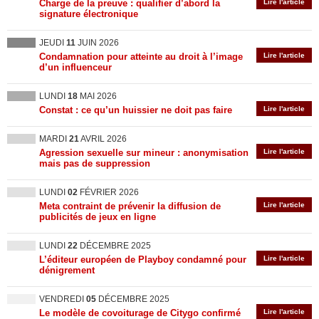
Charge de la preuve : qualifier d’abord la
Lire l'article
signature électronique
JEUDI
11
JUIN 2026
Condamnation pour atteinte au droit à l’image
Lire l'article
d’un influenceur
LUNDI
18
MAI 2026
Constat : ce qu’un huissier ne doit pas faire
Lire l'article
MARDI
21
AVRIL 2026
Agression sexuelle sur mineur : anonymisation
Lire l'article
mais pas de suppression
LUNDI
02
FÉVRIER 2026
Meta contraint de prévenir la diffusion de
Lire l'article
publicités de jeux en ligne
LUNDI
22
DÉCEMBRE 2025
L’éditeur européen de Playboy condamné pour
Lire l'article
dénigrement
VENDREDI
05
DÉCEMBRE 2025
Le modèle de covoiturage de Citygo confirmé
Lire l'article