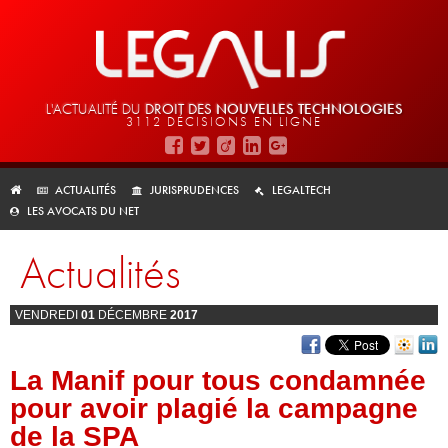
L'ACTUALITÉ DU
DROIT DES
NOUVELLES TECHNOLOGIES
3112 DÉCISIONS EN LIGNE
ACTUALITÉS
JURISPRUDENCES
LEGALTECH
LES AVOCATS DU NET
Actualités
VENDREDI
01
DÉCEMBRE
2017
La Manif pour tous condamnée
pour avoir plagié la campagne
de la SPA