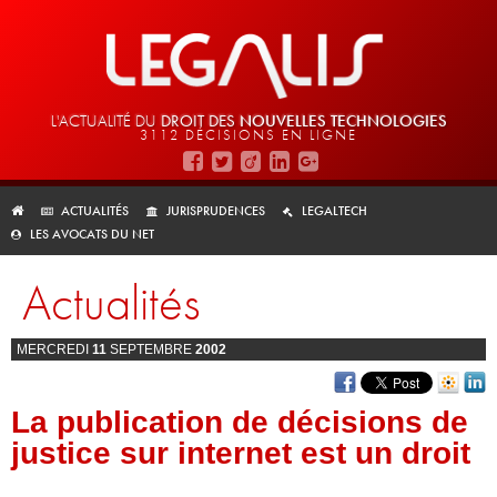
L'ACTUALITÉ DU
DROIT DES
NOUVELLES TECHNOLOGIES
3112 DÉCISIONS EN LIGNE
ACTUALITÉS
JURISPRUDENCES
LEGALTECH
LES AVOCATS DU NET
Actualités
MERCREDI
11
SEPTEMBRE
2002
La publication de décisions de
justice sur internet est un droit