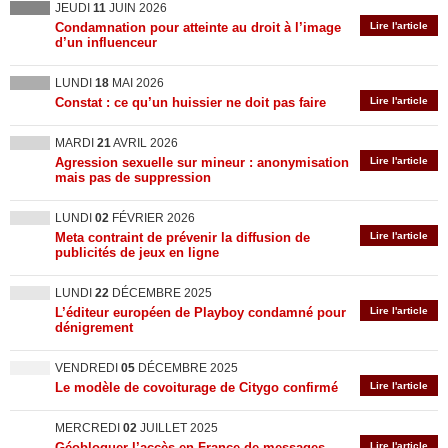
JEUDI
11
JUIN 2026
Condamnation pour atteinte au droit à l’image
Lire l'article
d’un influenceur
LUNDI
18
MAI 2026
Constat : ce qu’un huissier ne doit pas faire
Lire l'article
MARDI
21
AVRIL 2026
Agression sexuelle sur mineur : anonymisation
Lire l'article
mais pas de suppression
LUNDI
02
FÉVRIER 2026
Meta contraint de prévenir la diffusion de
Lire l'article
publicités de jeux en ligne
LUNDI
22
DÉCEMBRE 2025
L’éditeur européen de Playboy condamné pour
Lire l'article
dénigrement
VENDREDI
05
DÉCEMBRE 2025
Le modèle de covoiturage de Citygo confirmé
Lire l'article
MERCREDI
02
JUILLET 2025
Géobloquer l’accès en France de messages
Lire l'article